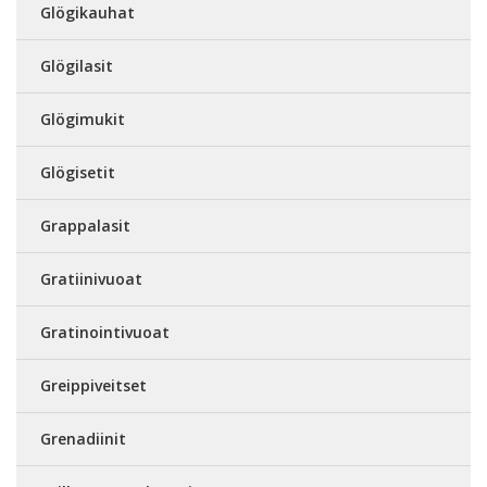
Glögikauhat
Glögilasit
Glögimukit
Glögisetit
Grappalasit
Gratiinivuoat
Gratinointivuoat
Greippiveitset
Grenadiinit