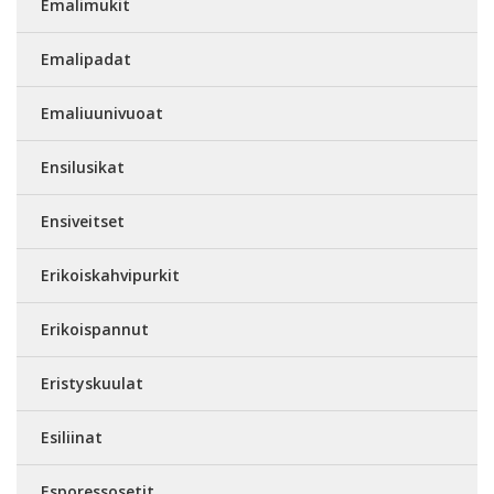
Emalimukit
Emalipadat
Emaliuunivuoat
Ensilusikat
Ensiveitset
Erikoiskahvipurkit
Erikoispannut
Eristyskuulat
Esiliinat
Esporessosetit