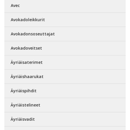
Avec
Avokadoleikkurit
Avokadonsoseuttajat
Avokadoveitset
Äyriäisaterimet
Äyriäishaarukat
Äyriäispihdit
Äyriäistelineet
Äyriäisvadit