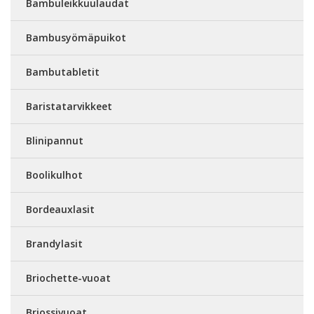
Bambuleikkuulaudat
Bambusyömäpuikot
Bambutabletit
Baristatarvikkeet
Blinipannut
Boolikulhot
Bordeauxlasit
Brandylasit
Briochette-vuoat
Briossivuoat