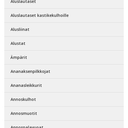
Aluslautaset
Aluslautaset kastikekulhoille
Alusliinat
Alustat
Ämpärit
Ananaksenpilkkojat
Ananasleikkurit
Annoskulhot
Annosmuotit
Annospalavuoat