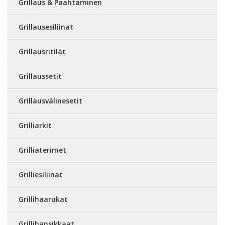
Grillaus & Paahtaminen
Grillausesiliinat
Grillausritilät
Grillaussetit
Grillausvälinesetit
Grilliarkit
Grilliaterimet
Grilliesiliinat
Grillihaarukat
Grillihansikkaat