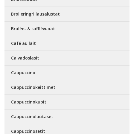
Broileringrillausalustat
Brulée- & sufflévuoat
Café au lait
Calvadoslasit
Cappuccino
Cappuccinokeittimet
Cappuccinokupit
Cappuccinolautaset
Cappuccinosetit