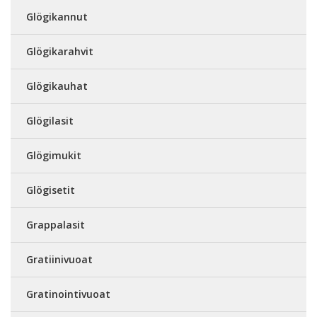
Glögikannut
Glögikarahvit
Glögikauhat
Glögilasit
Glögimukit
Glögisetit
Grappalasit
Gratiinivuoat
Gratinointivuoat