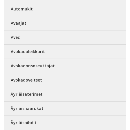
Automukit
Avaajat
Avec
Avokadoleikkurit
Avokadonsoseuttajat
Avokadoveitset
Äyriäisaterimet
Äyriäishaarukat
Äyriäispihdit