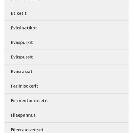
Etiketit
Eväslaatikot
Eväspurkit
Eväspussit
Eväsrasiat
Fariinisokerit
Fermentointisetit
Fileepannut
Fileerausveitset