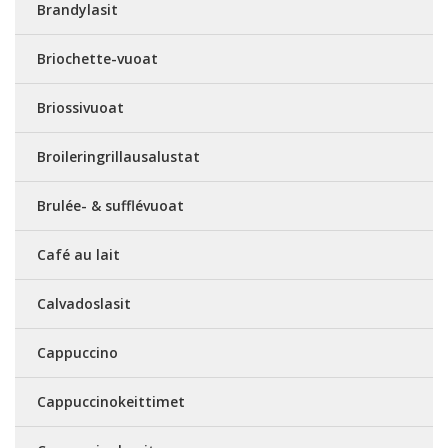
Brandylasit
Briochette-vuoat
Briossivuoat
Broileringrillausalustat
Brulée- & sufflévuoat
Café au lait
Calvadoslasit
Cappuccino
Cappuccinokeittimet