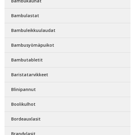
Bambukauhat
Bambulastat
Bambuleikkuulaudat
Bambusyömäpuikot
Bambutabletit
Baristatarvikkeet
Blinipannut
Boolikulhot
Bordeauxlasit
Brandylasit