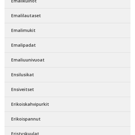
Emalikulhot
Emalilautaset
Emalimukit
Emalipadat
Emaliuunivuoat
Ensilusikat
Ensiveitset
Erikoiskahvipurkit
Erikoispannut
Eristyskuulat