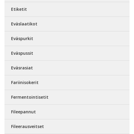
Etiketit
Eväslaatikot
Eväspurkit
Eväspussit
Eväsrasiat
Fariinisokerit
Fermentointisetit
Fileepannut
Fileerausveitset