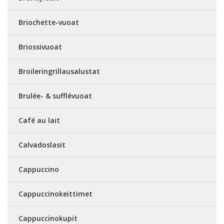
Briochette-vuoat
Briossivuoat
Broileringrillausalustat
Brulée- & sufflévuoat
Café au lait
Calvadoslasit
Cappuccino
Cappuccinokeittimet
Cappuccinokupit