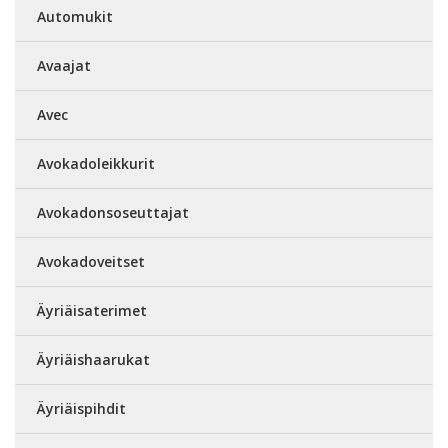
Automukit
Avaajat
Avec
Avokadoleikkurit
Avokadonsoseuttajat
Avokadoveitset
Äyriäisaterimet
Äyriäishaarukat
Äyriäispihdit