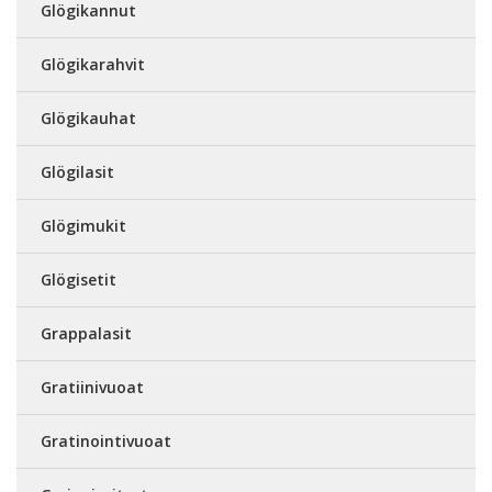
Glögikannut
Glögikarahvit
Glögikauhat
Glögilasit
Glögimukit
Glögisetit
Grappalasit
Gratiinivuoat
Gratinointivuoat