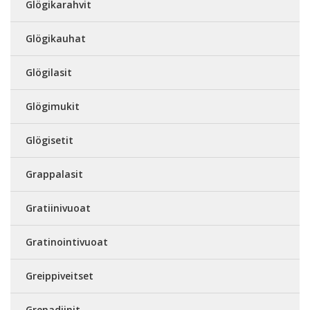
Glögikarahvit
Glögikauhat
Glögilasit
Glögimukit
Glögisetit
Grappalasit
Gratiinivuoat
Gratinointivuoat
Greippiveitset
Grenadiinit