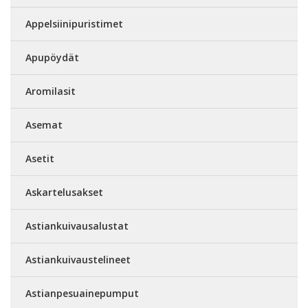
Appelsiinipuristimet
Apupöydät
Aromilasit
Asemat
Asetit
Askartelusakset
Astiankuivausalustat
Astiankuivaustelineet
Astianpesuainepumput