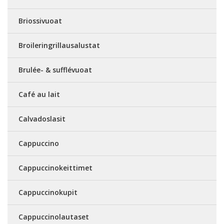
Briossivuoat
Broileringrillausalustat
Brulée- & sufflévuoat
Café au lait
Calvadoslasit
Cappuccino
Cappuccinokeittimet
Cappuccinokupit
Cappuccinolautaset