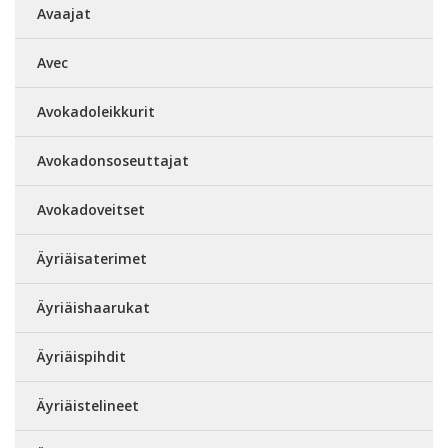
Avaajat
Avec
Avokadoleikkurit
Avokadonsoseuttajat
Avokadoveitset
Äyriäisaterimet
Äyriäishaarukat
Äyriäispihdit
Äyriäistelineet