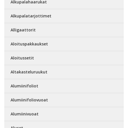
Alkupalahaarukat
Alkupalatarjottimet
Alligaattorit
Aloituspakkaukset
Aloitussetit
Altakasteluruukut
Alumiinifoliot
Alumiinifoliovuoat
Alumiinivuoat
Aluset