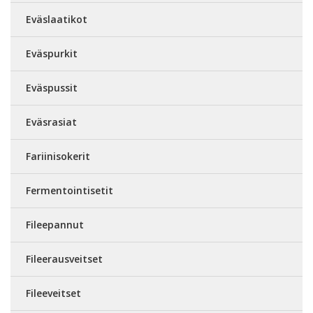
Eväslaatikot
Eväspurkit
Eväspussit
Eväsrasiat
Fariinisokerit
Fermentointisetit
Fileepannut
Fileerausveitset
Fileeveitset