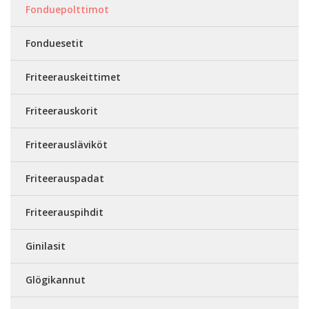
Fonduepolttimot
Fonduesetit
Friteerauskeittimet
Friteerauskorit
Friteerausläviköt
Friteerauspadat
Friteerauspihdit
Ginilasit
Glögikannut