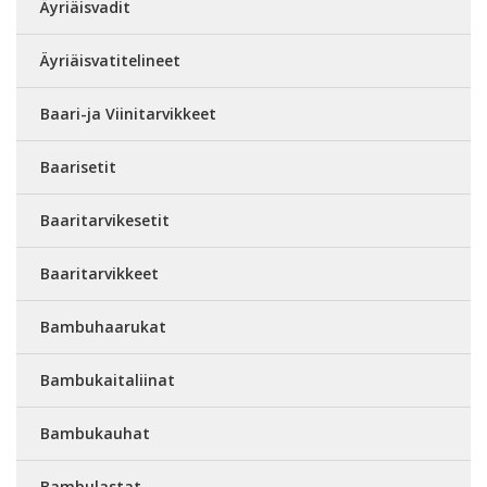
Äyriäisvadit
Äyriäisvatitelineet
Baari-ja Viinitarvikkeet
Baarisetit
Baaritarvikesetit
Baaritarvikkeet
Bambuhaarukat
Bambukaitaliinat
Bambukauhat
Bambulastat