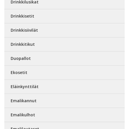
Drinkkilusikat
Drinkkisetit
Drinkkisiivilät
Drinkkitikut
Duopallot
Ekosetit
Eläinkynttilät
Emalikannut
Emalikulhot
Emalilautaset