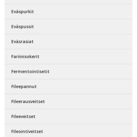
Eväspurkit
Eväspussit
Eväsrasiat
Fariinisokerit
Fermentointisetit
Fileepannut
Fileerausveitset
Fileeveitset
Fileointiveitset