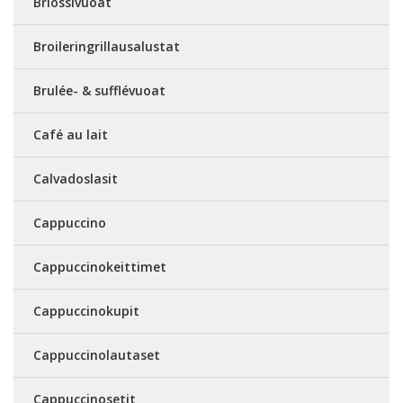
Briossivuoat
Broileringrillausalustat
Brulée- & sufflévuoat
Café au lait
Calvadoslasit
Cappuccino
Cappuccinokeittimet
Cappuccinokupit
Cappuccinolautaset
Cappuccinosetit