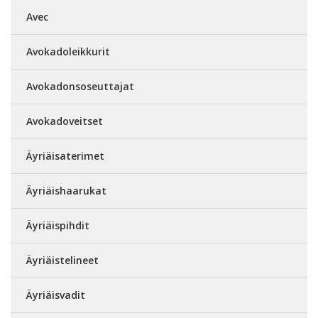
Avec
Avokadoleikkurit
Avokadonsoseuttajat
Avokadoveitset
Äyriäisaterimet
Äyriäishaarukat
Äyriäispihdit
Äyriäistelineet
Äyriäisvadit