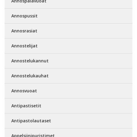
Annospalavuoat
Annospussit
Annosrasiat
Annostelijat
Annostelukannut
Annostelukauhat
Annosvuoat
Antipastisetit
Antipastolautaset
Appelsiinipuristimet