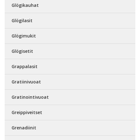
Glögikauhat
Glögilasit
Glögimukit
Glögisetit
Grappalasit
Gratiinivuoat
Gratinointivuoat
Greippiveitset
Grenadiinit