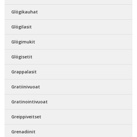
Glögikauhat
Glögilasit
Glögimukit
Glögisetit
Grappalasit
Gratiinivuoat
Gratinointivuoat
Greippiveitset
Grenadiinit