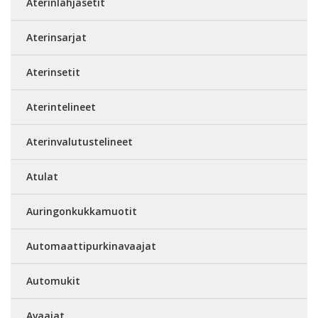
Aterinlahjasetit
Aterinsarjat
Aterinsetit
Aterintelineet
Aterinvalutustelineet
Atulat
Auringonkukkamuotit
Automaattipurkinavaajat
Automukit
Avaajat