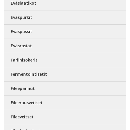
Eväslaatikot
Eväspurkit
Eväspussit
Eväsrasiat
Fariinisokerit
Fermentointisetit
Fileepannut
Fileerausveitset
Fileeveitset