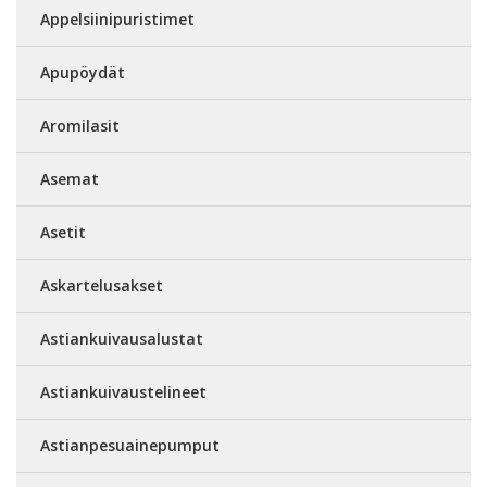
Appelsiinipuristimet
Apupöydät
Aromilasit
Asemat
Asetit
Askartelusakset
Astiankuivausalustat
Astiankuivaustelineet
Astianpesuainepumput