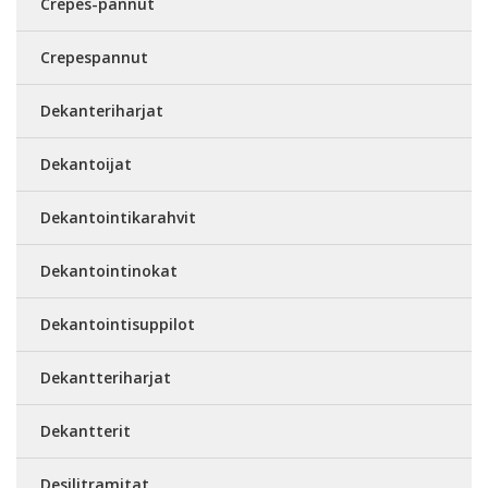
Crepes-pannut
Crepespannut
Dekanteriharjat
Dekantoijat
Dekantointikarahvit
Dekantointinokat
Dekantointisuppilot
Dekantteriharjat
Dekantterit
Desilitramitat