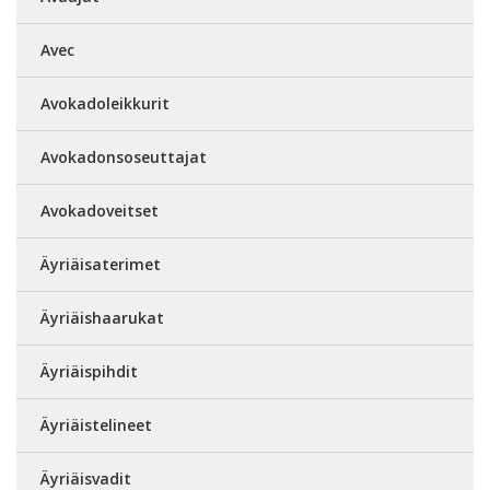
Avec
Avokadoleikkurit
Avokadonsoseuttajat
Avokadoveitset
Äyriäisaterimet
Äyriäishaarukat
Äyriäispihdit
Äyriäistelineet
Äyriäisvadit