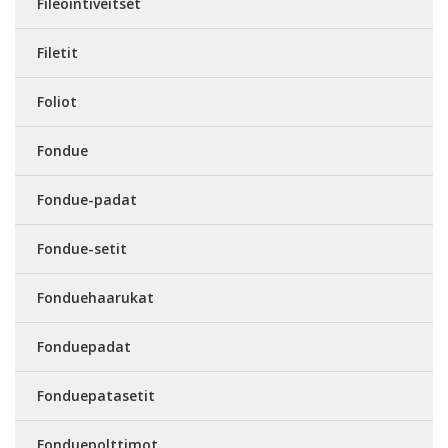
Fileointiveitset
Filetit
Foliot
Fondue
Fondue-padat
Fondue-setit
Fonduehaarukat
Fonduepadat
Fonduepatasetit
Fonduepolttimot