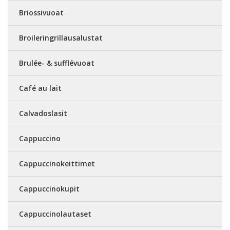
Briossivuoat
Broileringrillausalustat
Brulée- & sufflévuoat
Café au lait
Calvadoslasit
Cappuccino
Cappuccinokeittimet
Cappuccinokupit
Cappuccinolautaset