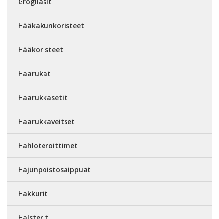
Grogilasit
Hääkakunkoristeet
Hääkoristeet
Haarukat
Haarukkasetit
Haarukkaveitset
Hahloteroittimet
Hajunpoistosaippuat
Hakkurit
Halsterit