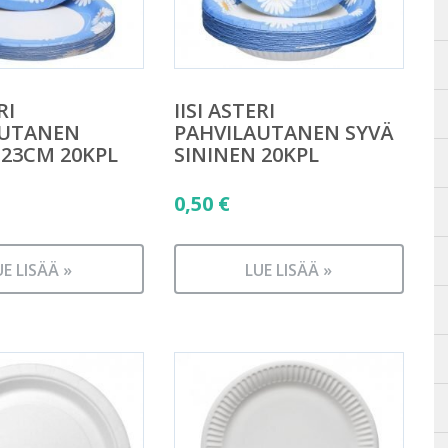
RI
IISI ASTERI
AUTANEN
PAHVILAUTANEN SYVÄ
 23CM 20KPL
SININEN 20KPL
0,50
€
UE LISÄÄ »
LUE LISÄÄ »