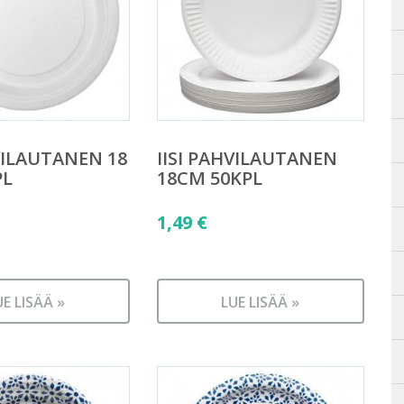
HVILAUTANEN 18
IISI PAHVILAUTANEN
PL
18CM 50KPL
1,49
€
UE LISÄÄ »
LUE LISÄÄ »