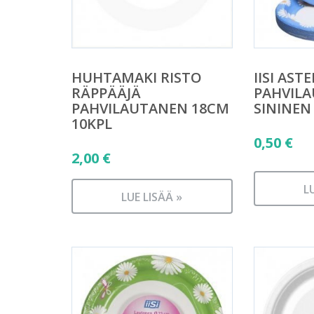
HUHTAMAKI RISTO
IISI ASTE
RÄPPÄÄJÄ
PAHVIL
PAHVILAUTANEN 18CM
SININEN
10KPL
0,50
€
2,00
€
L
LUE LISÄÄ »