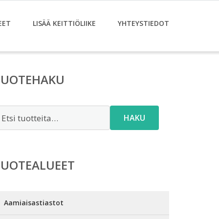
EET
LISÄÄ KEITTIÖLIIKE
YHTEYSTIEDOT
TUOTEHAKU
tsi:
HAKU
TUOTEALUEET
Aamiaisastiastot