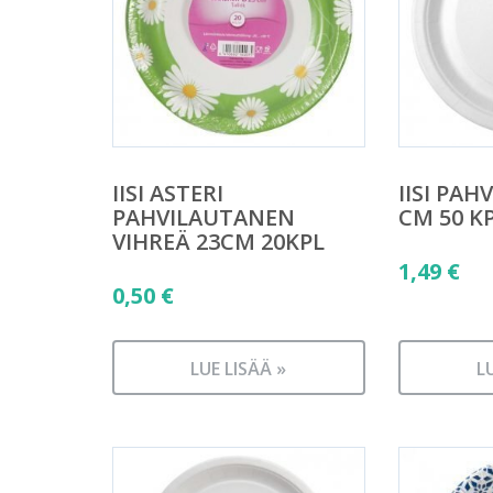
IISI ASTERI
IISI PA
PAHVILAUTANEN
CM 50 K
VIHREÄ 23CM 20KPL
1,49
€
0,50
€
LUE LISÄÄ »
L