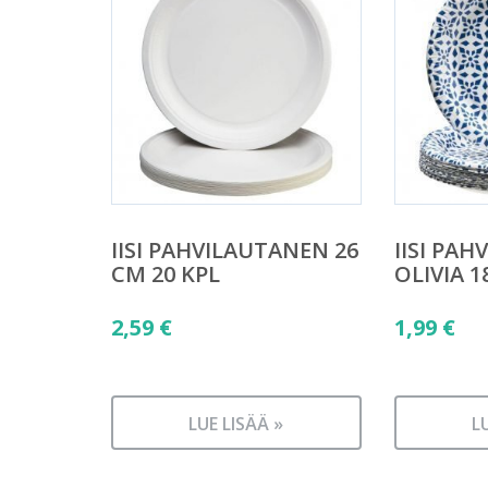
IISI PAHVILAUTANEN 26
IISI PA
CM 20 KPL
OLIVIA 1
2,59
€
1,99
€
LUE LISÄÄ »
L