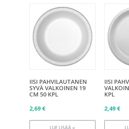
IISI PAHVILAUTANEN
IISI PA
SYVÄ VALKOINEN 19
VALKOIN
CM 50 KPL
KPL
2,69
€
2,49
€
LUE LISÄÄ »
L