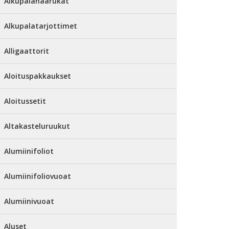
Alkupalahaarukat
Alkupalatarjottimet
Alligaattorit
Aloituspakkaukset
Aloitussetit
Altakasteluruukut
Alumiinifoliot
Alumiinifoliovuoat
Alumiinivuoat
Aluset