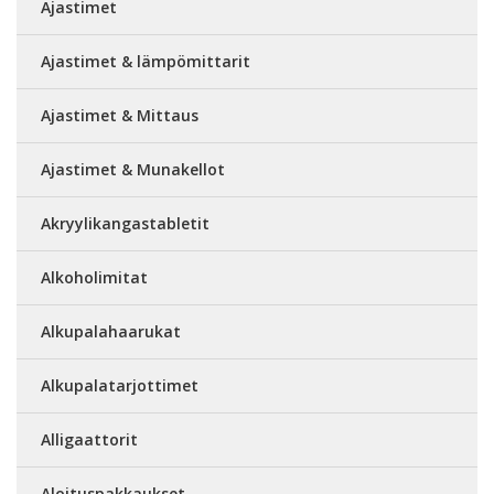
Ajastimet
Ajastimet & lämpömittarit
Ajastimet & Mittaus
Ajastimet & Munakellot
Akryylikangastabletit
Alkoholimitat
Alkupalahaarukat
Alkupalatarjottimet
Alligaattorit
Aloituspakkaukset