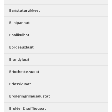
Baristatarvikkeet
Blinipannut
Boolikulhot
Bordeauxlasit
Brandylasit
Briochette-vuoat
Briossivuoat
Broileringrillausalustat
Brulée- & sufflévuoat