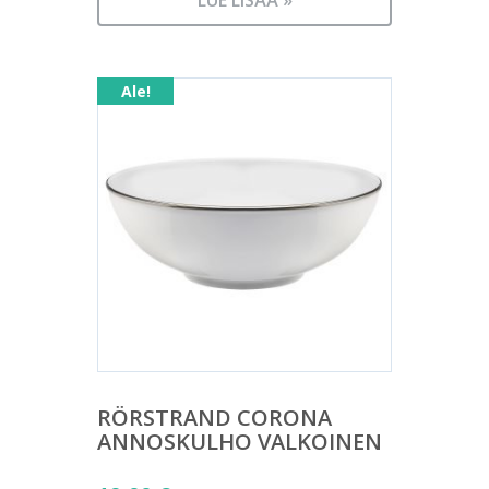
22,80 €.
LUE LISÄÄ »
on:
17,00 €.
Ale!
RÖRSTRAND CORONA
ANNOSKULHO VALKOINEN