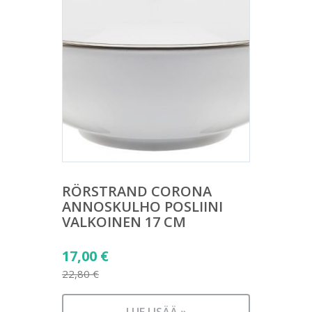
RÖRSTRAND CORONA
ANNOSKULHO POSLIINI
VALKOINEN 17 CM
Alkuperäinen
17,00
€
hinta
22,80
€
Nykyinen
oli:
hinta