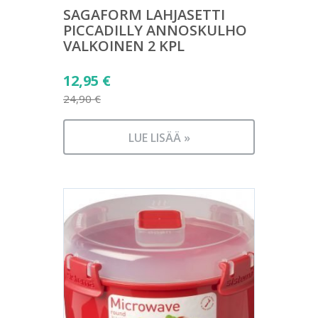
SAGAFORM LAHJASETTI
PICCADILLY ANNOSKULHO
VALKOINEN 2 KPL
Alkuperäinen
12,95
€
hinta
24,90
€
Nykyinen
oli:
hinta
24,90 €.
LUE LISÄÄ »
on:
12,95 €.