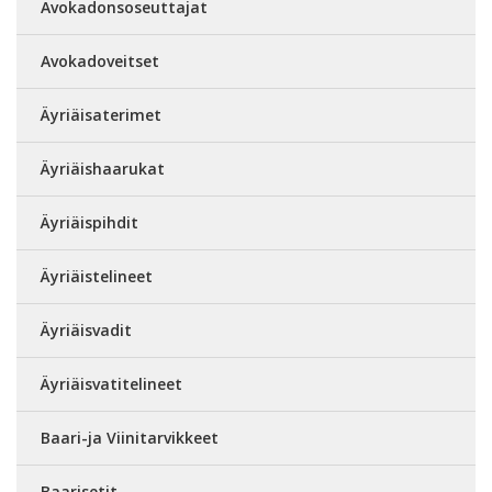
Avokadonsoseuttajat
Avokadoveitset
Äyriäisaterimet
Äyriäishaarukat
Äyriäispihdit
Äyriäistelineet
Äyriäisvadit
Äyriäisvatitelineet
Baari-ja Viinitarvikkeet
Baarisetit