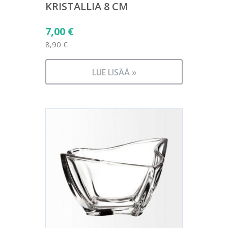
KRISTALLIA 8 CM
Alkuperäinen
7,00
€
hinta
8,90
€
Nykyinen
oli:
hinta
8,90 €.
LUE LISÄÄ »
on:
7,00 €.