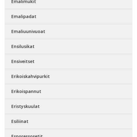
Emalimukit
Emalipadat
Emaliuunivuoat
Ensilusikat
Ensiveitset
Erikoiskahvipurkit
Erikoispannut
Eristyskuulat
Esiliinat
Esporessosetit