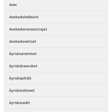
Avec
Avokadoleikkurit
Avokadonsoseuttajat
Avokadoveitset
Äyriäisaterimet
Äyriäishaarukat
Äyriäispihdit
Äyriäistelineet
Äyriäisvadit