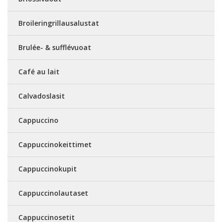
Broileringrillausalustat
Brulée- & sufflévuoat
Café au lait
Calvadoslasit
Cappuccino
Cappuccinokeittimet
Cappuccinokupit
Cappuccinolautaset
Cappuccinosetit