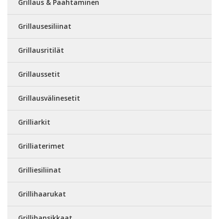
Grillaus & Paahtaminen
Grillausesiliinat
Grillausritilät
Grillaussetit
Grillausvälinesetit
Grilliarkit
Grilliaterimet
Grilliesiliinat
Grillihaarukat
Grillihansikkaat