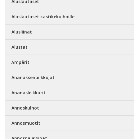
Aluslautaset
Aluslautaset kastikekulhoille
Alusliinat
Alustat
Ämpärit
Ananaksenpilkkojat
Ananasleikkurit
Annoskulhot
Annosmuotit
Annospalavuoat