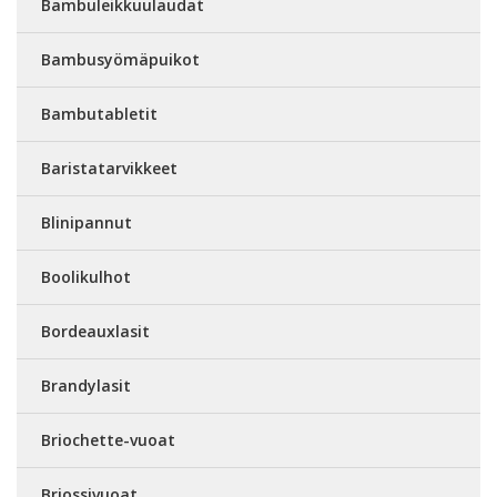
Bambuleikkuulaudat
Bambusyömäpuikot
Bambutabletit
Baristatarvikkeet
Blinipannut
Boolikulhot
Bordeauxlasit
Brandylasit
Briochette-vuoat
Briossivuoat