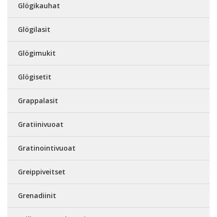
Glögikauhat
Glögilasit
Glögimukit
Glögisetit
Grappalasit
Gratiinivuoat
Gratinointivuoat
Greippiveitset
Grenadiinit