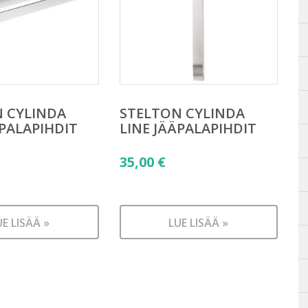
 CYLINDA
STELTON CYLINDA
ÄPALAPIHDIT
LINE JÄÄPALAPIHDIT
äinen
35,00
€
n
UE LISÄÄ »
LUE LISÄÄ »