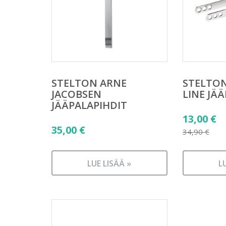
STELTON ARNE
STELTON
JACOBSEN
LINE JÄ
JÄÄPALAPIHDIT
Alkuper
13,00
€
35,00
€
hinta
34,90
€
Nykyine
oli:
hinta
34,90 €.
LUE LISÄÄ »
L
on:
13,00 €.