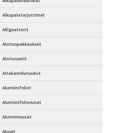
Alkupalahaarukat
Alkupalatarjottimet
Alligaattorit
Aloituspakkaukset
Aloitussetit
Altakasteluruukut
Alumiinifoliot
Alumiinifoliovuoat
Alumiinivuoat
Aluset