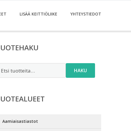
EET
LISÄÄ KEITTIÖLIIKE
YHTEYSTIEDOT
TUOTEHAKU
tsi:
HAKU
TUOTEALUEET
Aamiaisastiastot