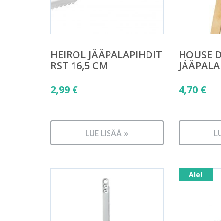
HEIROL JÄÄPALAPIHDIT
HOUSE 
RST 16,5 CM
JÄÄPALA
2,99
€
4,70
€
LUE LISÄÄ »
L
Ale!