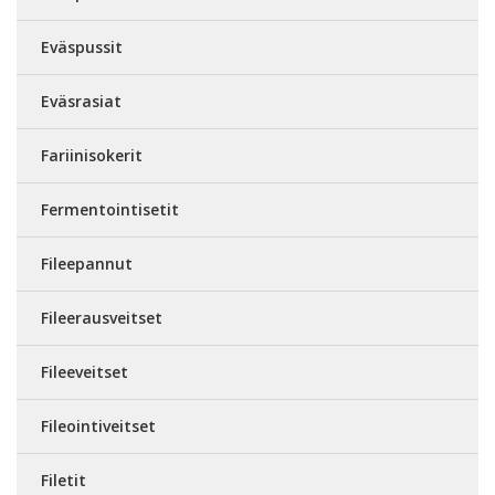
Eväspussit
Eväsrasiat
Fariinisokerit
Fermentointisetit
Fileepannut
Fileerausveitset
Fileeveitset
Fileointiveitset
Filetit