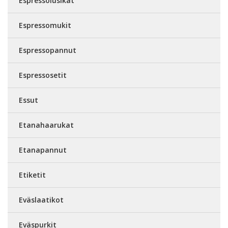
Espressolusikat
Espressomukit
Espressopannut
Espressosetit
Essut
Etanahaarukat
Etanapannut
Etiketit
Eväslaatikot
Eväspurkit