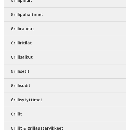
Grillipihdit
Grillipuhaltimet
Grilliraudat
Grilliritilät
Grillisalkut
Grillisetit
Grillisudit
Grillisytyttimet
Grillit
Grillit & grillaustarvikkeet