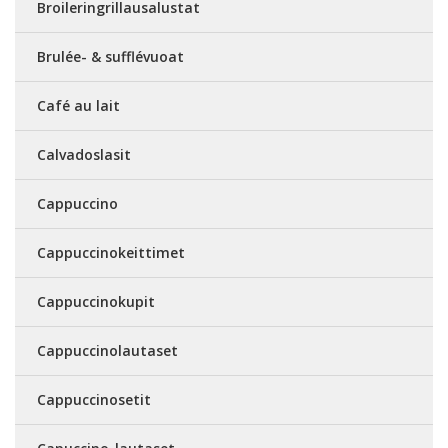
Broileringrillausalustat
Brulée- & sufflévuoat
Café au lait
Calvadoslasit
Cappuccino
Cappuccinokeittimet
Cappuccinokupit
Cappuccinolautaset
Cappuccinosetit