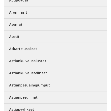
Apupöydät
Aromilasit
Asemat
Asetit
Askartelusakset
Astiankuivausalustat
Astiankuivaustelineet
Astianpesuainepumput
Astianpesuliinat
Astiapyyhkeet