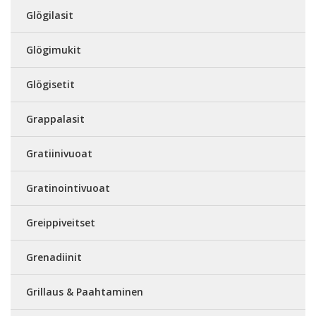
Glögilasit
Glögimukit
Glögisetit
Grappalasit
Gratiinivuoat
Gratinointivuoat
Greippiveitset
Grenadiinit
Grillaus & Paahtaminen