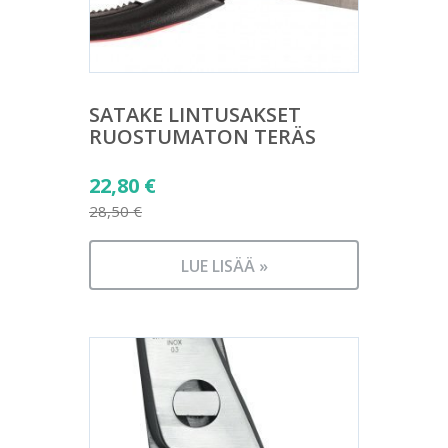
SATAKE LINTUSAKSET
RUOSTUMATON TERÄS
Alkuperäinen
22,80
€
hinta
28,50
€
Nykyinen
oli:
hinta
28,50 €.
LUE LISÄÄ »
on:
22,80 €.