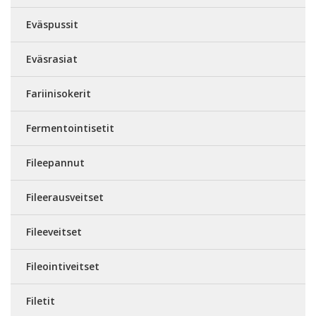
Eväspussit
Eväsrasiat
Fariinisokerit
Fermentointisetit
Fileepannut
Fileerausveitset
Fileeveitset
Fileointiveitset
Filetit