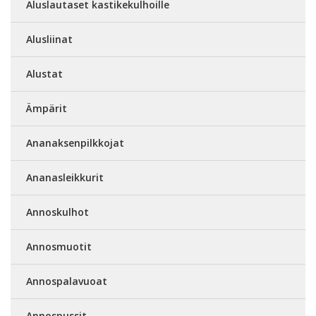
Aluslautaset kastikekulhoille
Alusliinat
Alustat
Ämpärit
Ananaksenpilkkojat
Ananasleikkurit
Annoskulhot
Annosmuotit
Annospalavuoat
Annospussit