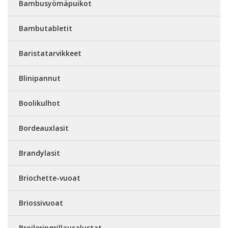
Bambusyömäpuikot
Bambutabletit
Baristatarvikkeet
Blinipannut
Boolikulhot
Bordeauxlasit
Brandylasit
Briochette-vuoat
Briossivuoat
Broileringrillausalustat