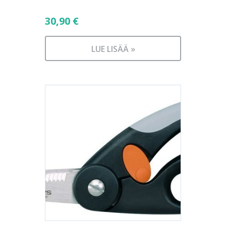
30,90
€
LUE LISÄÄ »