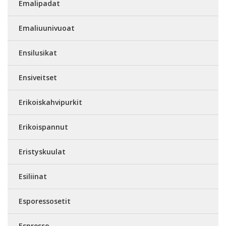
Emalipadat
Emaliuunivuoat
Ensilusikat
Ensiveitset
Erikoiskahvipurkit
Erikoispannut
Eristyskuulat
Esiliinat
Esporessosetit
Espresso