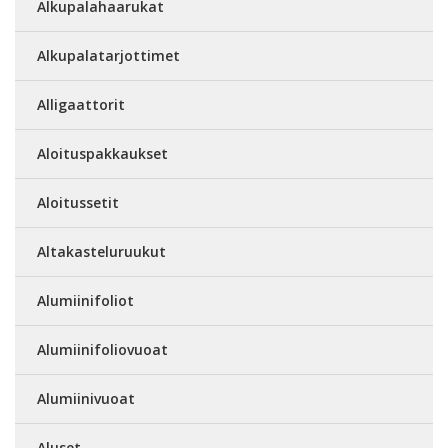
Alkupalahaarukat
Alkupalatarjottimet
Alligaattorit
Aloituspakkaukset
Aloitussetit
Altakasteluruukut
Alumiinifoliot
Alumiinifoliovuoat
Alumiinivuoat
Aluset