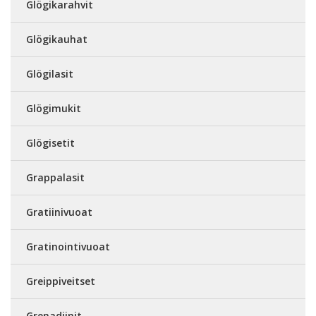
Glögikarahvit
Glögikauhat
Glögilasit
Glögimukit
Glögisetit
Grappalasit
Gratiinivuoat
Gratinointivuoat
Greippiveitset
Grenadiinit