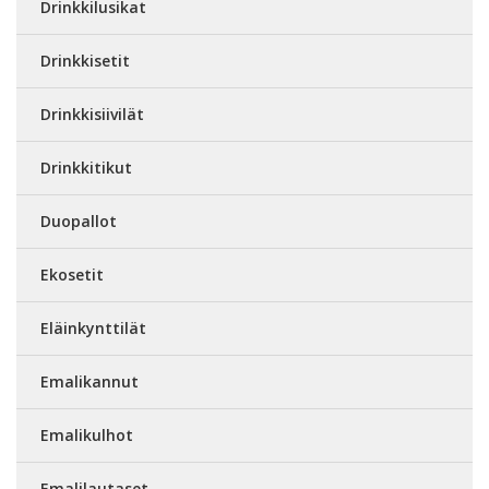
Drinkkilusikat
Drinkkisetit
Drinkkisiivilät
Drinkkitikut
Duopallot
Ekosetit
Eläinkynttilät
Emalikannut
Emalikulhot
Emalilautaset