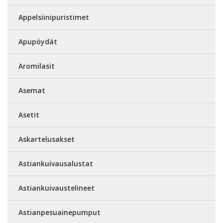
Appelsiinipuristimet
Apupöydät
Aromilasit
Asemat
Asetit
Askartelusakset
Astiankuivausalustat
Astiankuivaustelineet
Astianpesuainepumput