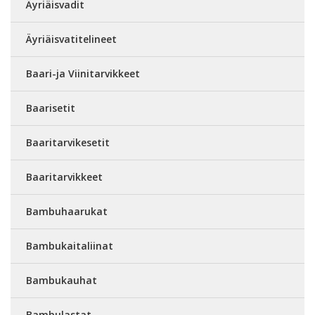
Äyriäisvadit
Äyriäisvatitelineet
Baari-ja Viinitarvikkeet
Baarisetit
Baaritarvikesetit
Baaritarvikkeet
Bambuhaarukat
Bambukaitaliinat
Bambukauhat
Bambulastat