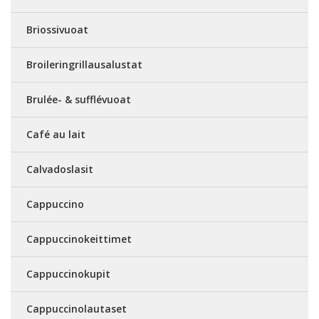
Briossivuoat
Broileringrillausalustat
Brulée- & sufflévuoat
Café au lait
Calvadoslasit
Cappuccino
Cappuccinokeittimet
Cappuccinokupit
Cappuccinolautaset