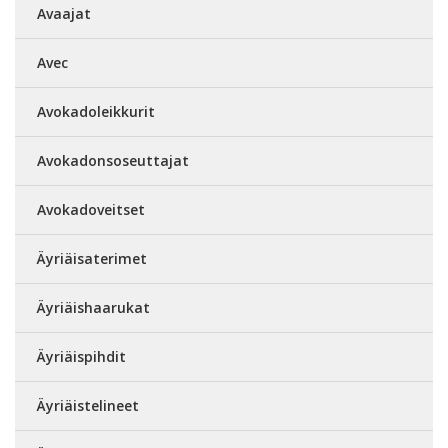
Avaajat
Avec
Avokadoleikkurit
Avokadonsoseuttajat
Avokadoveitset
Äyriäisaterimet
Äyriäishaarukat
Äyriäispihdit
Äyriäistelineet