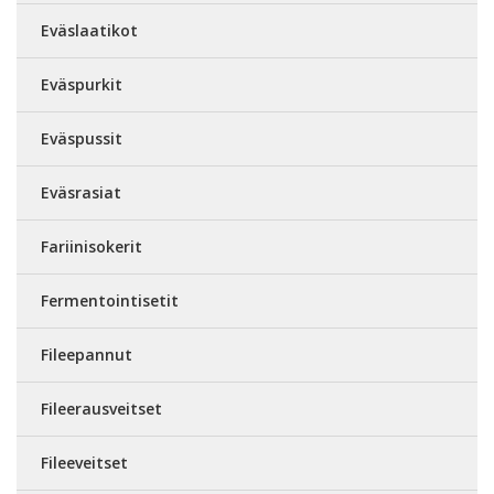
Eväslaatikot
Eväspurkit
Eväspussit
Eväsrasiat
Fariinisokerit
Fermentointisetit
Fileepannut
Fileerausveitset
Fileeveitset