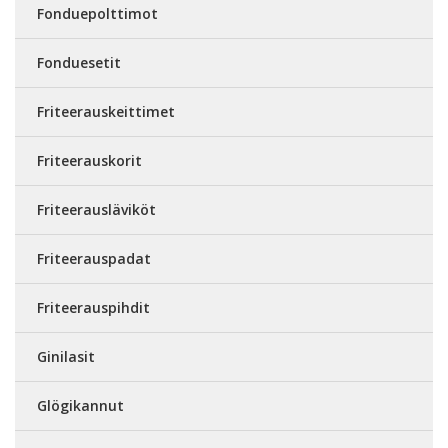
Fonduepolttimot
Fonduesetit
Friteerauskeittimet
Friteerauskorit
Friteerausläviköt
Friteerauspadat
Friteerauspihdit
Ginilasit
Glögikannut