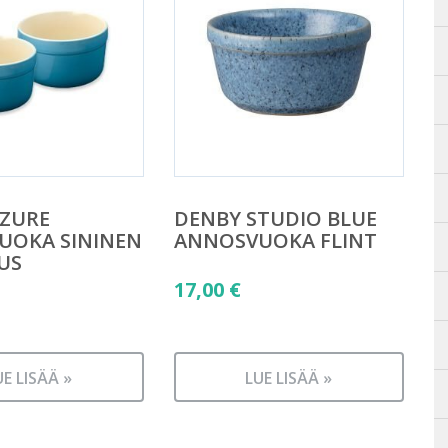
AZURE
DENBY STUDIO BLUE
UOKA SININEN
ANNOSVUOKA FLINT
US
17,00
€
UE LISÄÄ »
LUE LISÄÄ »