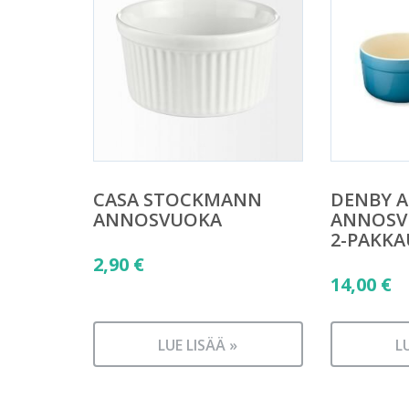
CASA STOCKMANN
DENBY 
ANNOSVUOKA
ANNOSV
2-PAKKA
2,90
€
14,00
€
LUE LISÄÄ »
L