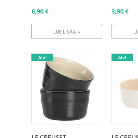
6,90
€
3,90
€
LUE LISÄÄ »
L
Ale!
Ale!
LE CREUSET
LE CREU