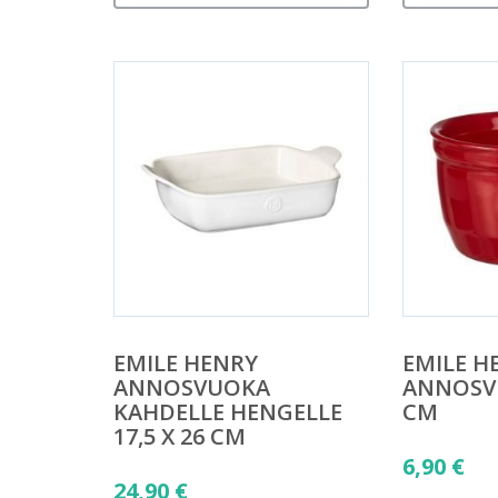
EMILE HENRY
EMILE H
ANNOSVUOKA
ANNOSVU
KAHDELLE HENGELLE
CM
17,5 X 26 CM
6,90
€
24,90
€