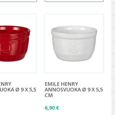
ENRY
EMILE HENRY
OKA Ø 9 X 5,5
ANNOSVUOKA Ø 9 X 5,5
CM
6,90
€