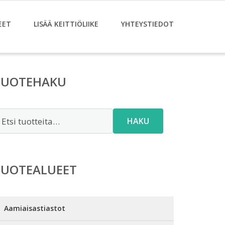
EET
LISÄÄ KEITTIÖLIIKE
YHTEYSTIEDOT
TUOTEHAKU
tsi:
HAKU
TUOTEALUEET
Aamiaisastiastot