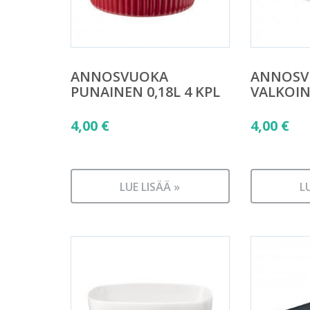
ANNOSVUOKA
ANNOSV
PUNAINEN 0,18L 4 KPL
VALKOINE
4,00
€
4,00
€
LUE LISÄÄ »
L