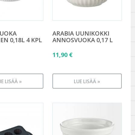
UOKA
ARABIA UUNIKOKKI
N 0,18L 4 KPL
ANNOSVUOKA 0,17 L
11,90
€
UE LISÄÄ »
LUE LISÄÄ »