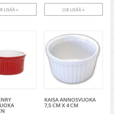
UE LISÄÄ »
LUE LISÄÄ »
ENRY
KAISA ANNOSVUOKA
UOKA
7,5 CM X 4 CM
EN