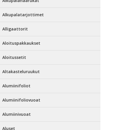
Alkupalahaarukat
Alkupalatarjottimet
Alligaattorit
Aloituspakkaukset
Aloitussetit
Altakasteluruukut
Alumiinifoliot
Alumiinifoliovuoat
Alumiinivuoat
Aluset