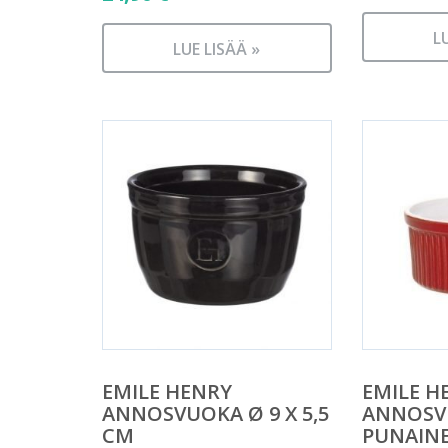
L
LUE LISÄÄ »
EMILE HENRY
EMILE H
ANNOSVUOKA Ø 9 X 5,5
ANNOSV
CM
PUNAIN