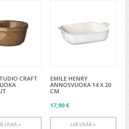
TUDIO CRAFT
EMILE HENRY
UOKA
ANNOSVUOKA 14 X 20
UT
CM
17,90
€
UE LISÄÄ »
LUE LISÄÄ »