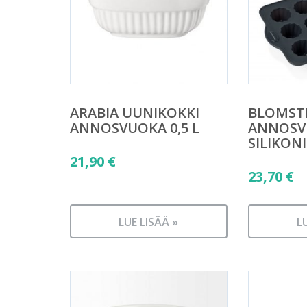
ARABIA UUNIKOKKI
BLOMST
ANNOSVUOKA 0,5 L
ANNOSV
SILIKON
21,90
€
23,70
€
LUE LISÄÄ »
L