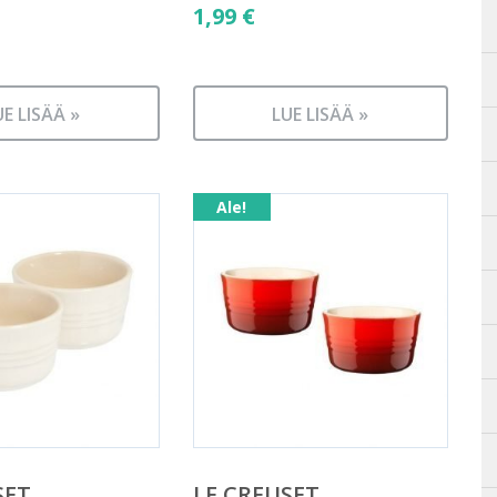
1,99
€
UE LISÄÄ »
LUE LISÄÄ »
Ale!
SET
LE CREUSET