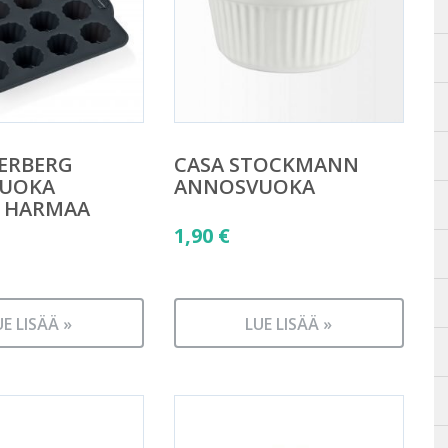
ERBERG
CASA STOCKMANN
UOKA
ANNOSVUOKA
I HARMAA
1,90
€
UE LISÄÄ »
LUE LISÄÄ »