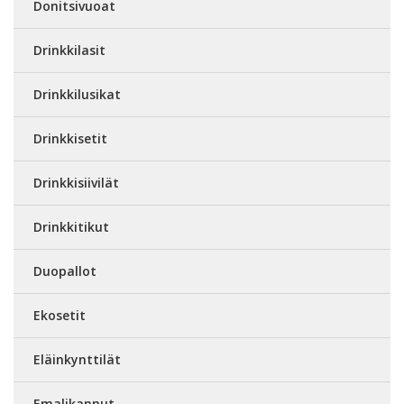
Donitsivuoat
Drinkkilasit
Drinkkilusikat
Drinkkisetit
Drinkkisiivilät
Drinkkitikut
Duopallot
Ekosetit
Eläinkynttilät
Emalikannut