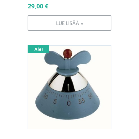
29,00
€
LUE LISÄÄ »
Ale!