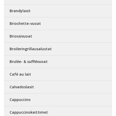
Brandylasit
Briochette-vuoat
Briossivuoat
Broileringrillausalustat
Brulée- & sufflévuoat
Café au lait
Calvadoslasit
Cappuccino
Cappuccinokeittimet