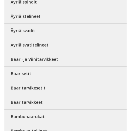
Äyriäispihdit
Äyriäistelineet
Äyriäisvadit
Äyriäisvatitelineet
Baari-ja Viinitarvikkeet
Baarisetit
Baaritarvikesetit
Baaritarvikkeet
Bambuhaarukat
Bambukaitaliinat