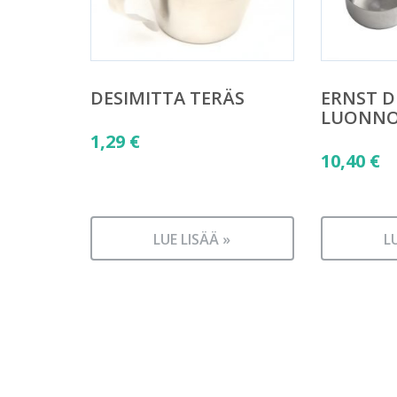
DESIMITTA TERÄS
ERNST D
LUONNO
1,29
€
10,40
€
LUE LISÄÄ »
L