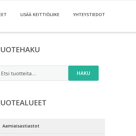
EET
LISÄÄ KEITTIÖLIIKE
YHTEYSTIEDOT
TUOTEHAKU
tsi:
HAKU
TUOTEALUEET
Aamiaisastiastot