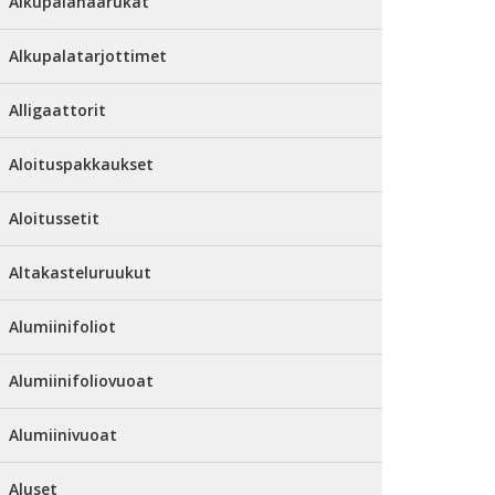
Alkupalahaarukat
Alkupalatarjottimet
Alligaattorit
Aloituspakkaukset
Aloitussetit
Altakasteluruukut
Alumiinifoliot
Alumiinifoliovuoat
Alumiinivuoat
Aluset