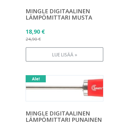
MINGLE DIGITAALINEN
LÄMPÖMITTARI MUSTA
Alkuperäinen
18,90
€
hinta
24,90
€
Nykyinen
oli:
hinta
24,90 €.
LUE LISÄÄ »
on:
18,90 €.
Ale!
MINGLE DIGITAALINEN
LÄMPÖMITTARI PUNAINEN