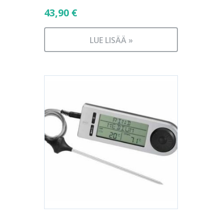
43,90
€
LUE LISÄÄ »