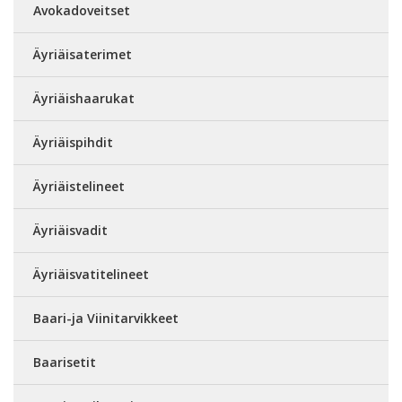
Avokadoveitset
Äyriäisaterimet
Äyriäishaarukat
Äyriäispihdit
Äyriäistelineet
Äyriäisvadit
Äyriäisvatitelineet
Baari-ja Viinitarvikkeet
Baarisetit