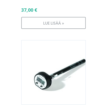
37,00
€
LUE LISÄÄ »