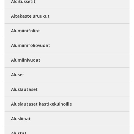
Aloitussetit
Altakasteluruukut
Alumiinifoliot
Alumiinifoliovuoat
Alumiinivuoat
Aluset
Aluslautaset
Aluslautaset kastikekulhoille
Alusliinat
Alustat