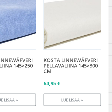
INNEWÄFVERI
KOSTA LINNEWÄFVERI
LIINA 145×250
PELLAVALIINA 145×300
CM
64,95
€
UE LISÄÄ »
LUE LISÄÄ »