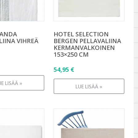
MANDA
HOTEL SELECTION
LIINA VIHREÄ
BERGEN PELLAVALIINA
KERMANVALKOINEN
153×250 CM
54,95
€
UE LISÄÄ »
LUE LISÄÄ »