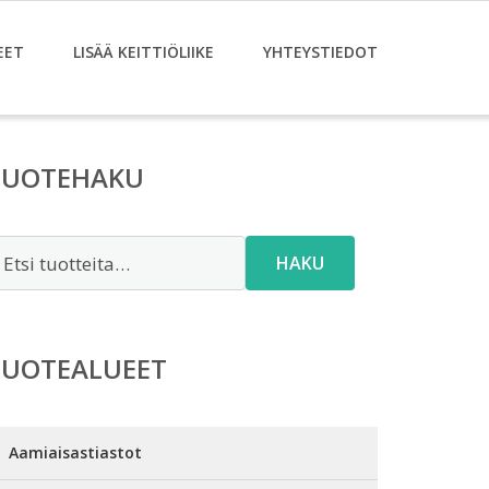
EET
LISÄÄ KEITTIÖLIIKE
YHTEYSTIEDOT
TUOTEHAKU
tsi:
HAKU
TUOTEALUEET
Aamiaisastiastot