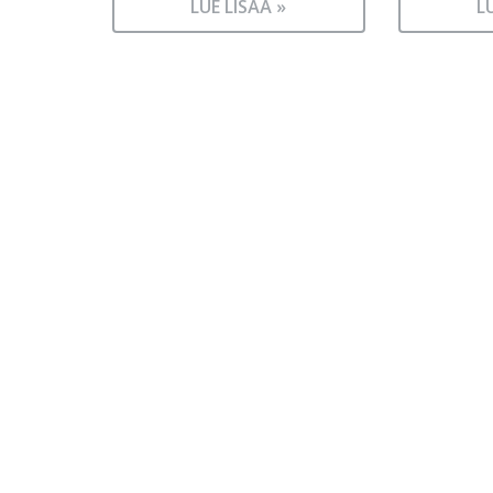
LUE LISÄÄ »
L