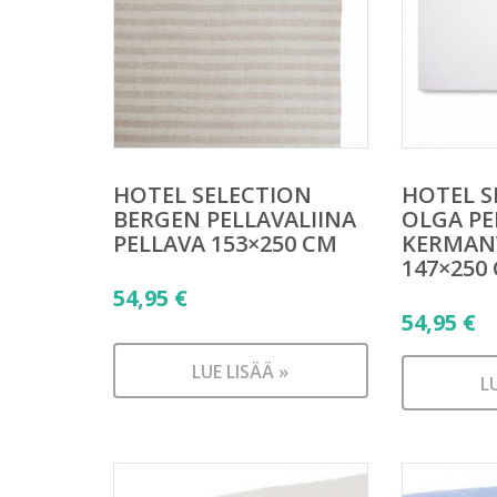
HOTEL SELECTION
HOTEL S
BERGEN PELLAVALIINA
OLGA PE
PELLAVA 153×250 CM
KERMAN
147×250
54,95
€
54,95
€
LUE LISÄÄ »
L