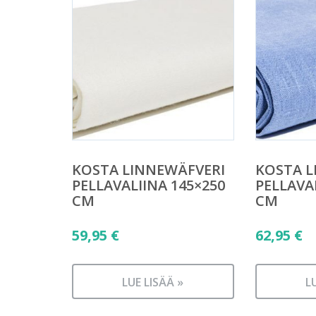
KOSTA LINNEWÄFVERI
KOSTA L
PELLAVALIINA 145×250
PELLAVA
CM
CM
59,95
€
62,95
€
LUE LISÄÄ »
L