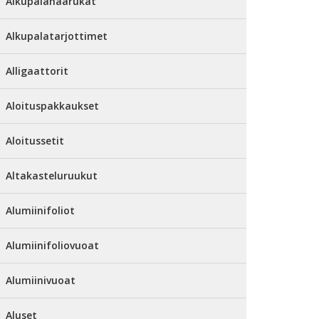
Alkupalahaarukat
Alkupalatarjottimet
Alligaattorit
Aloituspakkaukset
Aloitussetit
Altakasteluruukut
Alumiinifoliot
Alumiinifoliovuoat
Alumiinivuoat
Aluset