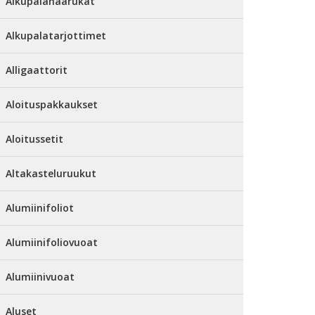
Alkupalahaarukat
Alkupalatarjottimet
Alligaattorit
Aloituspakkaukset
Aloitussetit
Altakasteluruukut
Alumiinifoliot
Alumiinifoliovuoat
Alumiinivuoat
Aluset