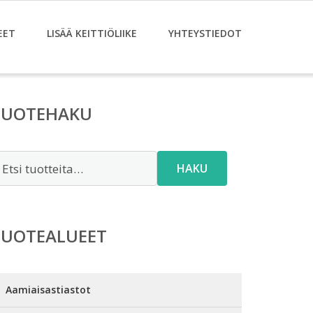
EET
LISÄÄ KEITTIÖLIIKE
YHTEYSTIEDOT
TUOTEHAKU
tsi:
HAKU
TUOTEALUEET
Aamiaisastiastot