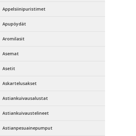
Appelsiinipuristimet
Apupöydät
Aromilasit
Asemat
Asetit
Askartelusakset
Astiankuivausalustat
Astiankuivaustelineet
Astianpesuainepumput