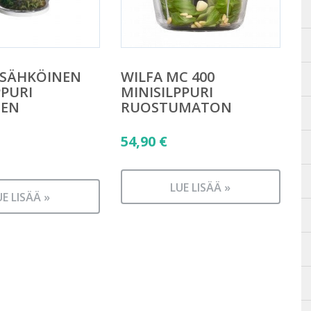
 SÄHKÖINEN
WILFA MC 400
PPURI
MINISILPPURI
NEN
RUOSTUMATON
äinen
54,90
€
n
LUE LISÄÄ »
UE LISÄÄ »