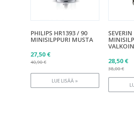
PHILIPS HR1393 / 90
SEVERIN
MINISILPPURI MUSTA
MINISIL
VALKOI
Alkuperäinen
27,50
€
Alkuper
28,50
€
hinta
40,90
€
hinta
38,00
€
Nykyinen
oli:
Nykyine
oli:
hinta
40,90 €.
LUE LISÄÄ »
hinta
38,00 €.
L
on:
on:
27,50 €.
28,50 €.