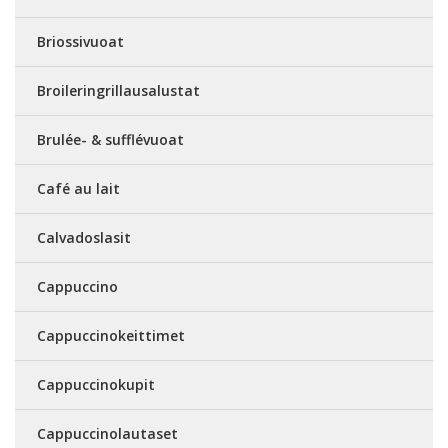
Briossivuoat
Broileringrillausalustat
Brulée- & sufflévuoat
Café au lait
Calvadoslasit
Cappuccino
Cappuccinokeittimet
Cappuccinokupit
Cappuccinolautaset