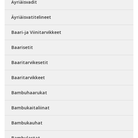
Äyriäisvadit
Äyriäisvatitelineet
Baari-ja Viinitarvikkeet
Baarisetit
Baaritarvikesetit
Baaritarvikkeet
Bambuhaarukat
Bambukaitaliinat
Bambukauhat
Bambulastat