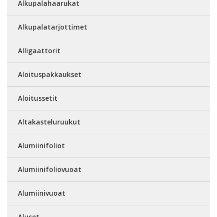
Alkupalahaarukat
Alkupalatarjottimet
Alligaattorit
Aloituspakkaukset
Aloitussetit
Altakasteluruukut
Alumiinifoliot
Alumiinifoliovuoat
Alumiinivuoat
Aluset