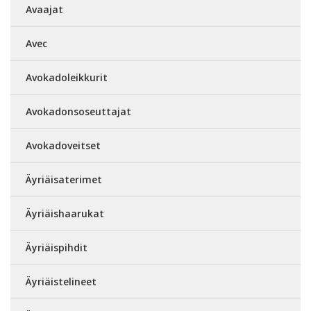
Avaajat
Avec
Avokadoleikkurit
Avokadonsoseuttajat
Avokadoveitset
Äyriäisaterimet
Äyriäishaarukat
Äyriäispihdit
Äyriäistelineet