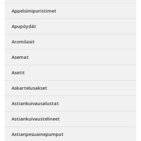
Appelsiinipuristimet
Apupöydät
Aromilasit
Asemat
Asetit
Askartelusakset
Astiankuivausalustat
Astiankuivaustelineet
Astianpesuainepumput