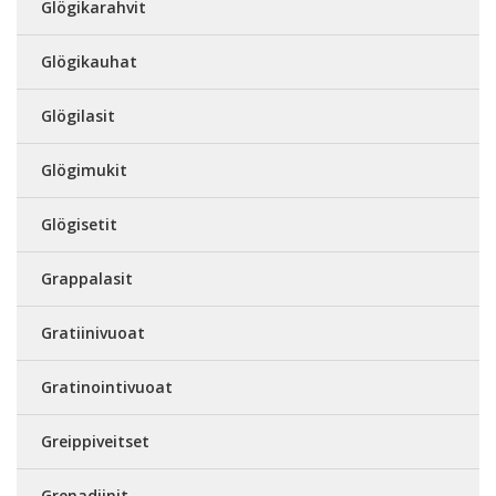
Glögikarahvit
Glögikauhat
Glögilasit
Glögimukit
Glögisetit
Grappalasit
Gratiinivuoat
Gratinointivuoat
Greippiveitset
Grenadiinit