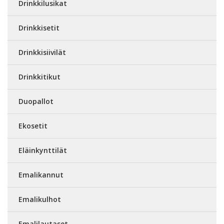
Drinkkilusikat
Drinkkisetit
Drinkkisiivilät
Drinkkitikut
Duopallot
Ekosetit
Eläinkynttilät
Emalikannut
Emalikulhot
Emalilautaset