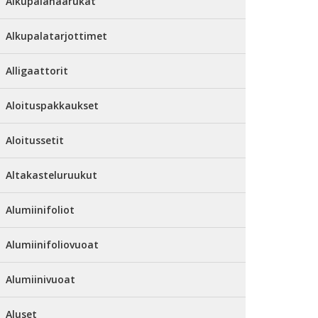
Alkupalahaarukat
Alkupalatarjottimet
Alligaattorit
Aloituspakkaukset
Aloitussetit
Altakasteluruukut
Alumiinifoliot
Alumiinifoliovuoat
Alumiinivuoat
Aluset