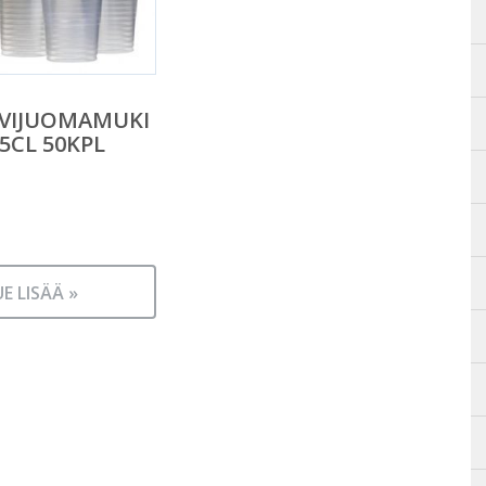
OVIJUOMAMUKI
25CL 50KPL
UE LISÄÄ »