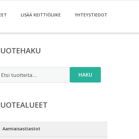
EET
LISÄÄ KEITTIÖLIIKE
YHTEYSTIEDOT
TUOTEHAKU
tsi:
HAKU
TUOTEALUEET
Aamiaisastiastot