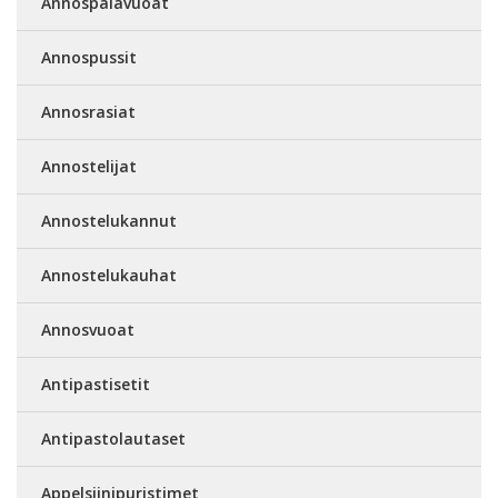
Annospalavuoat
Annospussit
Annosrasiat
Annostelijat
Annostelukannut
Annostelukauhat
Annosvuoat
Antipastisetit
Antipastolautaset
Appelsiinipuristimet