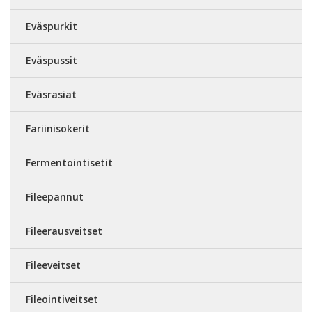
Eväspurkit
Eväspussit
Eväsrasiat
Fariinisokerit
Fermentointisetit
Fileepannut
Fileerausveitset
Fileeveitset
Fileointiveitset