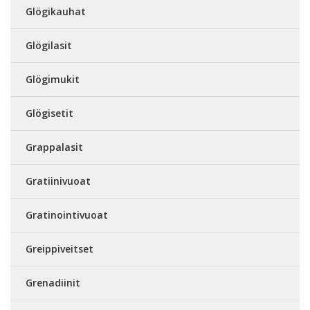
Glögikauhat
Glögilasit
Glögimukit
Glögisetit
Grappalasit
Gratiinivuoat
Gratinointivuoat
Greippiveitset
Grenadiinit