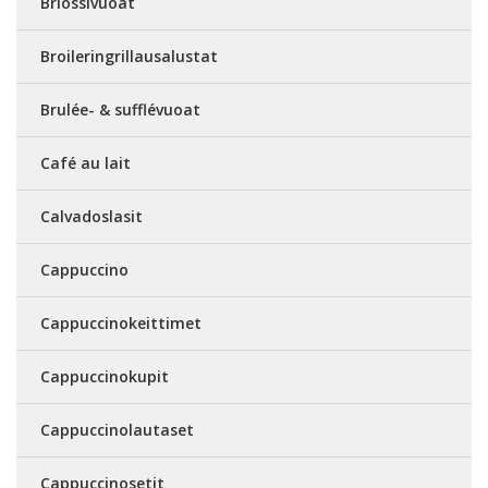
Briossivuoat
Broileringrillausalustat
Brulée- & sufflévuoat
Café au lait
Calvadoslasit
Cappuccino
Cappuccinokeittimet
Cappuccinokupit
Cappuccinolautaset
Cappuccinosetit