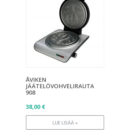
ÅVIKEN
JÄÄTELÖVOHVELIRAUTA
908
38,00
€
LUE LISÄÄ »