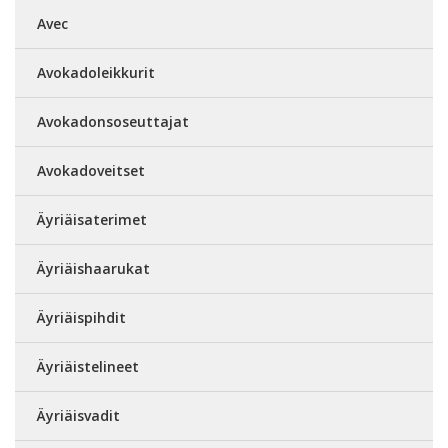
Avec
Avokadoleikkurit
Avokadonsoseuttajat
Avokadoveitset
Äyriäisaterimet
Äyriäishaarukat
Äyriäispihdit
Äyriäistelineet
Äyriäisvadit