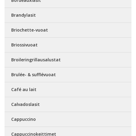
Bordeauxlasit
Brandylasit
Briochette-vuoat
Briossivuoat
Broileringrillausalustat
Brulée- & sufflévuoat
Café au lait
Calvadoslasit
Cappuccino
Cappuccinokeittimet