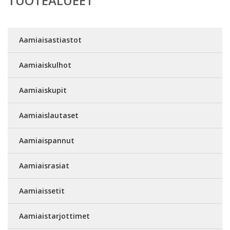
TUOTEALUEET
Aamiaisastiastot
Aamiaiskulhot
Aamiaiskupit
Aamiaislautaset
Aamiaispannut
Aamiaisrasiat
Aamiaissetit
Aamiaistarjottimet