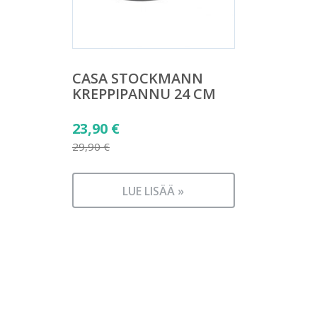
CASA STOCKMANN
KREPPIPANNU 24 CM
Alkuperäinen
23,90
€
hinta
29,90
€
Nykyinen
oli:
hinta
29,90 €.
LUE LISÄÄ »
on:
23,90 €.