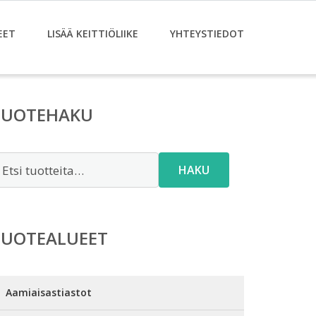
EET
LISÄÄ KEITTIÖLIIKE
YHTEYSTIEDOT
TUOTEHAKU
tsi:
HAKU
TUOTEALUEET
Aamiaisastiastot