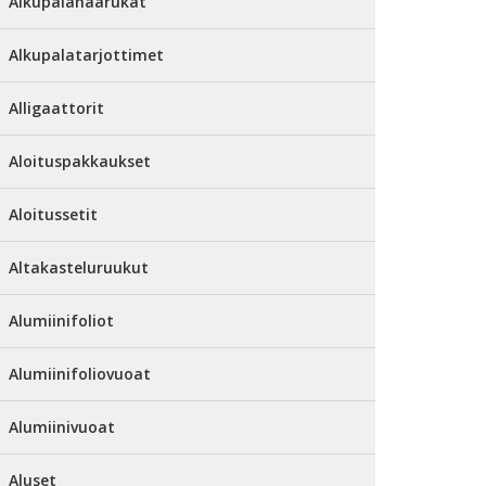
Alkupalahaarukat
Alkupalatarjottimet
Alligaattorit
Aloituspakkaukset
Aloitussetit
Altakasteluruukut
Alumiinifoliot
Alumiinifoliovuoat
Alumiinivuoat
Aluset