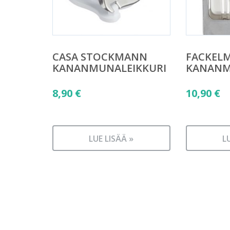
CASA STOCKMANN
FACKEL
KANANMUNALEIKKURI
KANANM
8,90
€
10,90
€
LUE LISÄÄ »
L