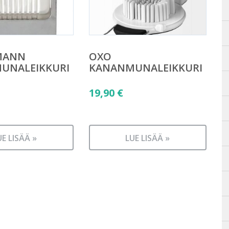
MANN
OXO
UNALEIKKURI
KANANMUNALEIKKURI
19,90
€
UE LISÄÄ »
LUE LISÄÄ »