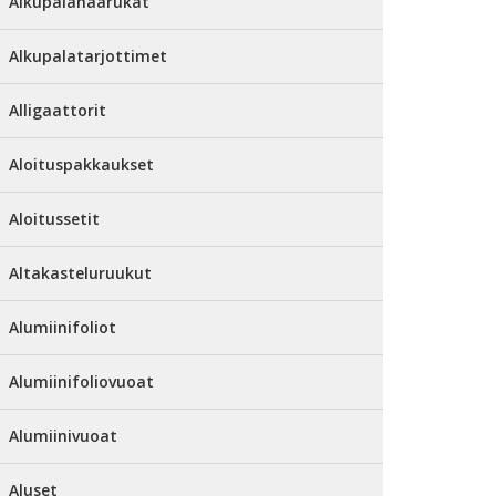
Alkupalahaarukat
Alkupalatarjottimet
Alligaattorit
Aloituspakkaukset
Aloitussetit
Altakasteluruukut
Alumiinifoliot
Alumiinifoliovuoat
Alumiinivuoat
Aluset