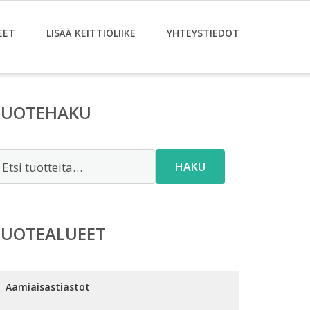
EET
LISÄÄ KEITTIÖLIIKE
YHTEYSTIEDOT
TUOTEHAKU
tsi:
HAKU
TUOTEALUEET
Aamiaisastiastot