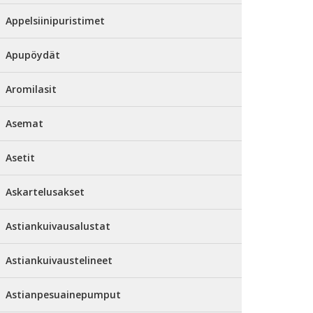
Appelsiinipuristimet
Apupöydät
Aromilasit
Asemat
Asetit
Askartelusakset
Astiankuivausalustat
Astiankuivaustelineet
Astianpesuainepumput