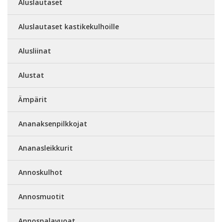
Aluslautaset
Aluslautaset kastikekulhoille
Alusliinat
Alustat
Ämpärit
Ananaksenpilkkojat
Ananasleikkurit
Annoskulhot
Annosmuotit
Annospalavuoat