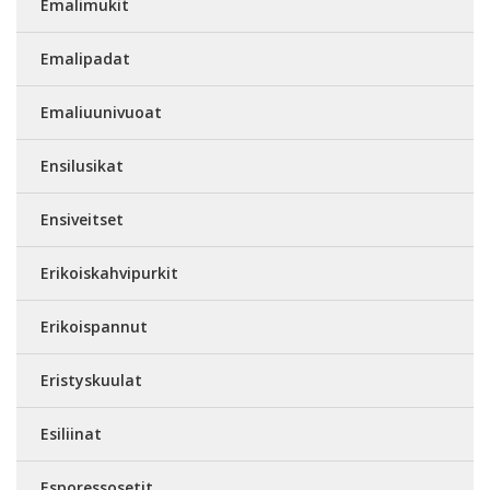
Emalimukit
Emalipadat
Emaliuunivuoat
Ensilusikat
Ensiveitset
Erikoiskahvipurkit
Erikoispannut
Eristyskuulat
Esiliinat
Esporessosetit