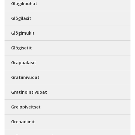
Glögikauhat
Glögilasit
Glögimukit
Glögisetit
Grappalasit
Gratiinivuoat
Gratinointivuoat
Greippiveitset
Grenadiinit