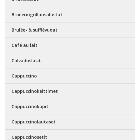
Broileringrillausalustat
Brulée- & sufflévuoat
Café au lait
Calvadoslasit
Cappuccino
Cappuccinokeittimet
Cappuccinokupit
Cappuccinolautaset
Cappuccinosetit