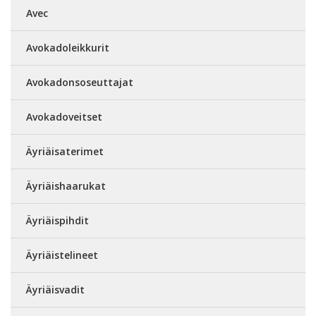
Avec
Avokadoleikkurit
Avokadonsoseuttajat
Avokadoveitset
Äyriäisaterimet
Äyriäishaarukat
Äyriäispihdit
Äyriäistelineet
Äyriäisvadit