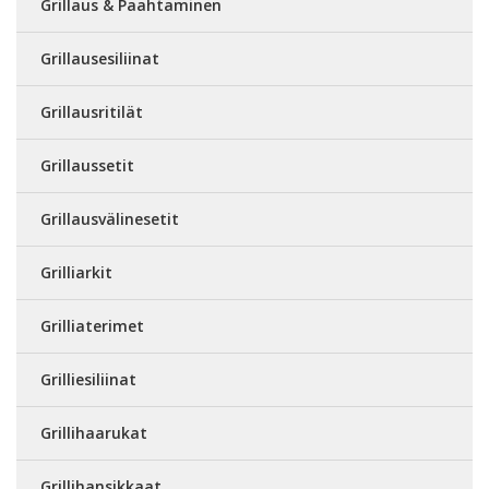
Grillaus & Paahtaminen
Grillausesiliinat
Grillausritilät
Grillaussetit
Grillausvälinesetit
Grilliarkit
Grilliaterimet
Grilliesiliinat
Grillihaarukat
Grillihansikkaat