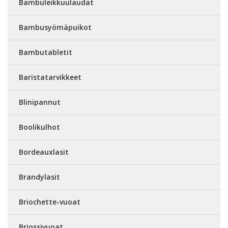
Bambuleikkuulaudat
Bambusyömäpuikot
Bambutabletit
Baristatarvikkeet
Blinipannut
Boolikulhot
Bordeauxlasit
Brandylasit
Briochette-vuoat
Briossivuoat