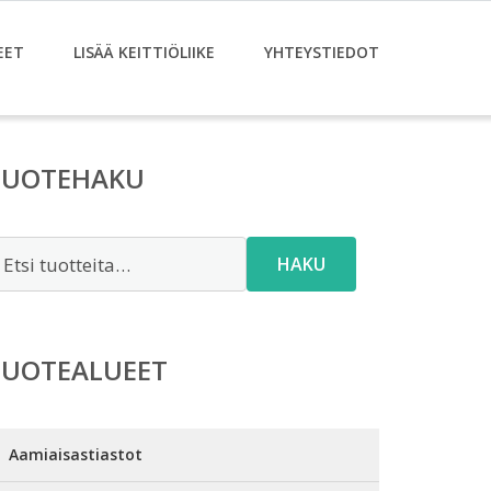
EET
LISÄÄ KEITTIÖLIIKE
YHTEYSTIEDOT
TUOTEHAKU
tsi:
HAKU
TUOTEALUEET
Aamiaisastiastot