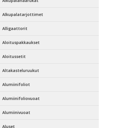
Alkupalahaarukat
Alkupalatarjottimet
Alligaattorit
Aloituspakkaukset
Aloitussetit
Altakasteluruukut
Alumiinifoliot
Alumiinifoliovuoat
Alumiinivuoat
Aluset