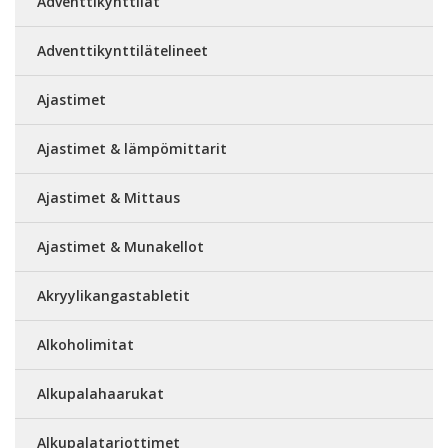
Adventtikynttilät
Adventtikynttilätelineet
Ajastimet
Ajastimet & lämpömittarit
Ajastimet & Mittaus
Ajastimet & Munakellot
Akryylikangastabletit
Alkoholimitat
Alkupalahaarukat
Alkupalatarjottimet