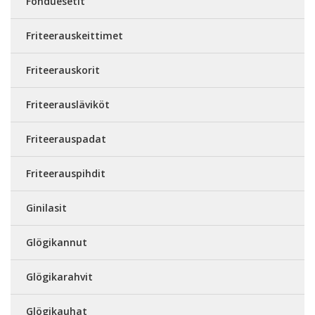
Fonduesetit
Friteerauskeittimet
Friteerauskorit
Friteerausläviköt
Friteerauspadat
Friteerauspihdit
Ginilasit
Glögikannut
Glögikarahvit
Glögikauhat