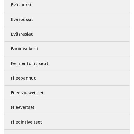
Eväspurkit
Eväspussit
Eväsrasiat
Fariinisokerit
Fermentointisetit
Fileepannut
Fileerausveitset
Fileeveitset
Fileointiveitset