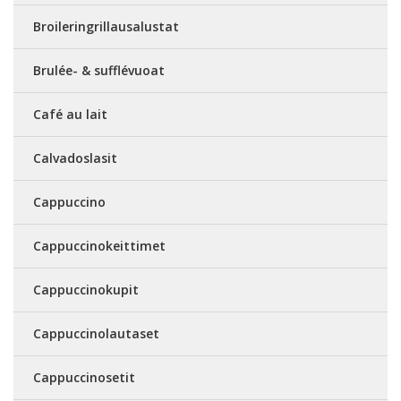
Broileringrillausalustat
Brulée- & sufflévuoat
Café au lait
Calvadoslasit
Cappuccino
Cappuccinokeittimet
Cappuccinokupit
Cappuccinolautaset
Cappuccinosetit