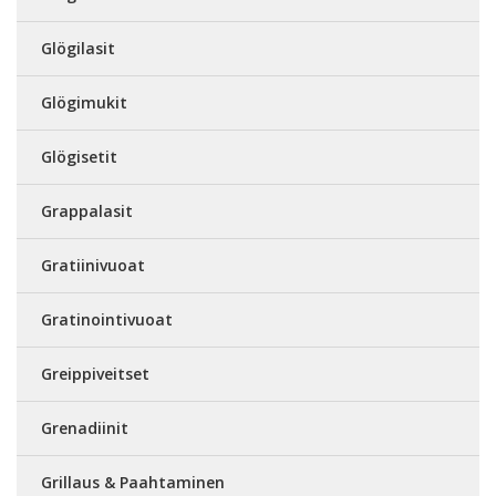
Glögilasit
Glögimukit
Glögisetit
Grappalasit
Gratiinivuoat
Gratinointivuoat
Greippiveitset
Grenadiinit
Grillaus & Paahtaminen