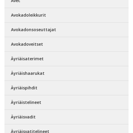
Avec
Avokadoleikkurit
Avokadonsoseuttajat
Avokadoveitset
Äyriäisaterimet
Äyriäishaarukat
Äyriäispihdit
Äyriäistelineet
Äyriäisvadit
Äyriäisvatitelineet