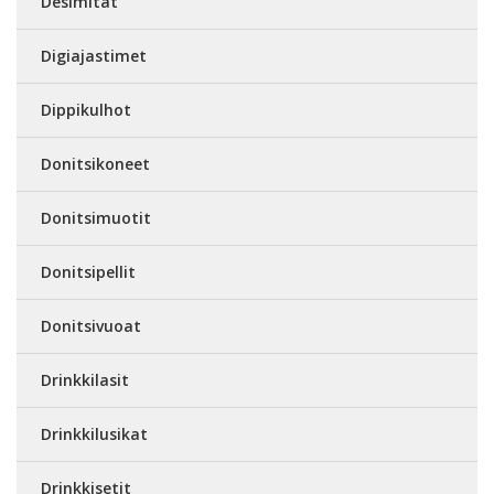
Desimitat
Digiajastimet
Dippikulhot
Donitsikoneet
Donitsimuotit
Donitsipellit
Donitsivuoat
Drinkkilasit
Drinkkilusikat
Drinkkisetit