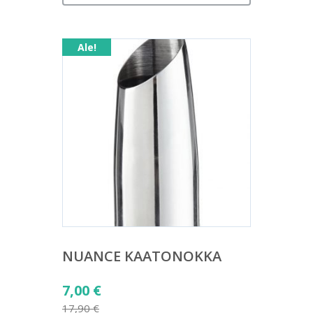
Ale!
NUANCE KAATONOKKA
Alkuperäinen
7,00
€
hinta
17,90
€