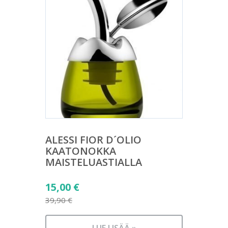
ALESSI FIOR D´OLIO
KAATONOKKA
MAISTELUASTIALLA
Alkuperäinen
15,00
€
hinta
39,90
€
Nykyinen
oli:
hinta