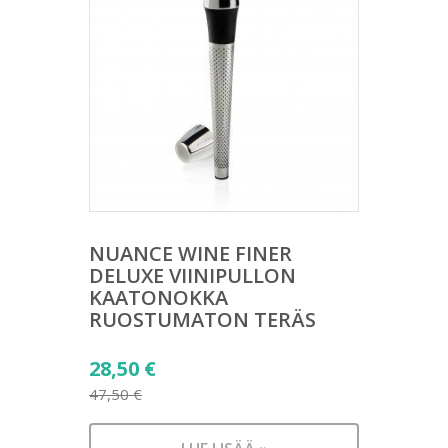
NUANCE WINE FINER
DELUXE VIINIPULLON
KAATONOKKA
RUOSTUMATON TERÄS
Alkuperäinen
28,50
€
hinta
47,50
€
Nykyinen
oli: