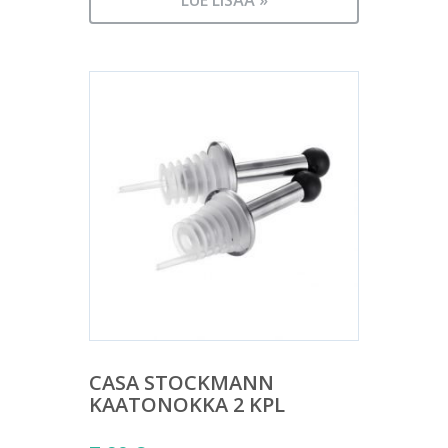
39,90 €.
LUE LISÄÄ »
on:
15,00 €.
CASA STOCKMANN
KAATONOKKA 2 KPL