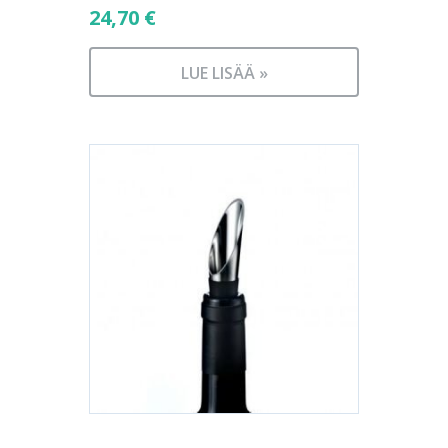
24,70
€
LUE LISÄÄ »