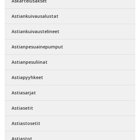
Askartelusakset
Astiankuivausalustat
Astiankuivaustelineet
Astianpesuainepumput
Astianpesuliinat
Astiapyyhkeet
Astiasarjat
Astiasetit
Astiastosetit
Astiastot