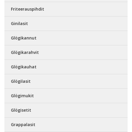
Friteerauspihdit
Ginilasit
Glögikannut
Glögikarahvit
Glögikauhat
Glögilasit
Glögimukit
Glögisetit
Grappalasit