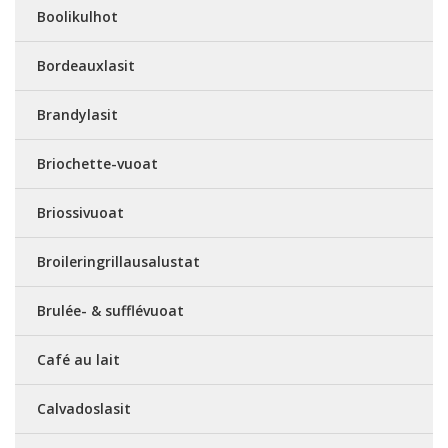
Boolikulhot
Bordeauxlasit
Brandylasit
Briochette-vuoat
Briossivuoat
Broileringrillausalustat
Brulée- & sufflévuoat
Café au lait
Calvadoslasit