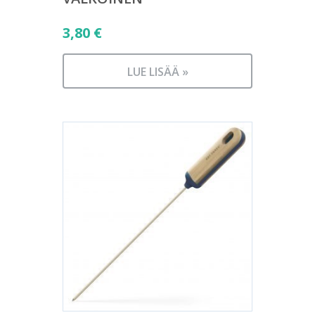
3,80
€
LUE LISÄÄ »