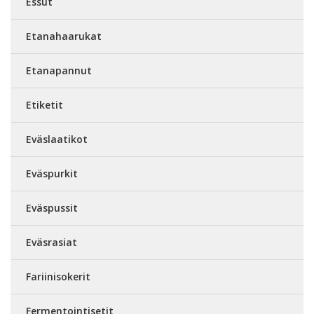
Essut
Etanahaarukat
Etanapannut
Etiketit
Eväslaatikot
Eväspurkit
Eväspussit
Eväsrasiat
Fariinisokerit
Fermentointisetit