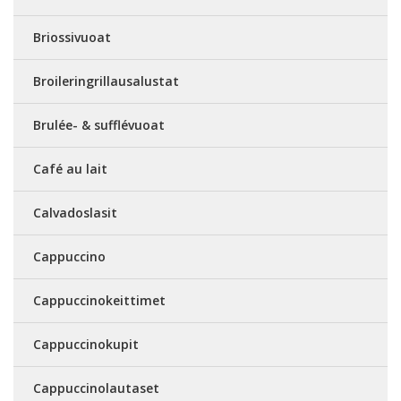
Briossivuoat
Broileringrillausalustat
Brulée- & sufflévuoat
Café au lait
Calvadoslasit
Cappuccino
Cappuccinokeittimet
Cappuccinokupit
Cappuccinolautaset