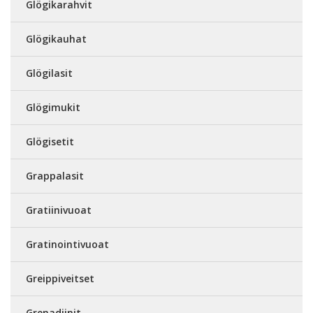
Glögikarahvit
Glögikauhat
Glögilasit
Glögimukit
Glögisetit
Grappalasit
Gratiinivuoat
Gratinointivuoat
Greippiveitset
Grenadiinit