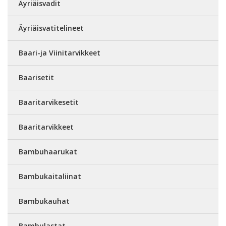
Äyriäisvadit
Äyriäisvatitelineet
Baari-ja Viinitarvikkeet
Baarisetit
Baaritarvikesetit
Baaritarvikkeet
Bambuhaarukat
Bambukaitaliinat
Bambukauhat
Bambulastat