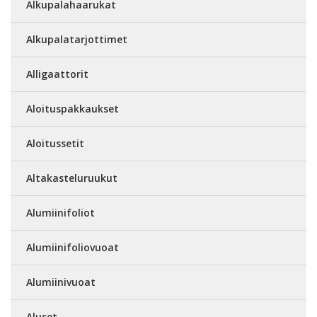
Alkupalahaarukat
Alkupalatarjottimet
Alligaattorit
Aloituspakkaukset
Aloitussetit
Altakasteluruukut
Alumiinifoliot
Alumiinifoliovuoat
Alumiinivuoat
Aluset