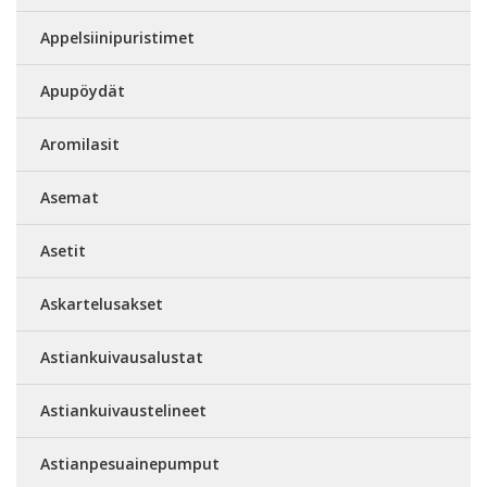
Appelsiinipuristimet
Apupöydät
Aromilasit
Asemat
Asetit
Askartelusakset
Astiankuivausalustat
Astiankuivaustelineet
Astianpesuainepumput