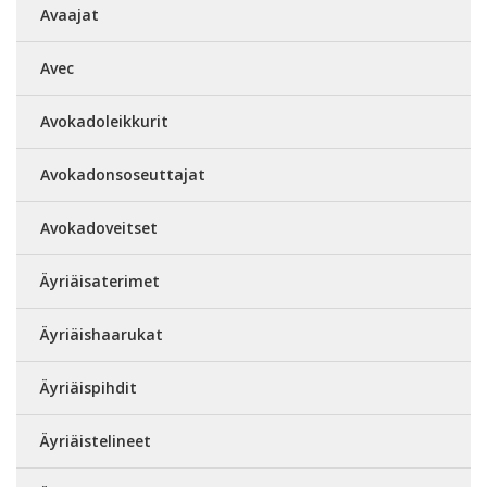
Avaajat
Avec
Avokadoleikkurit
Avokadonsoseuttajat
Avokadoveitset
Äyriäisaterimet
Äyriäishaarukat
Äyriäispihdit
Äyriäistelineet