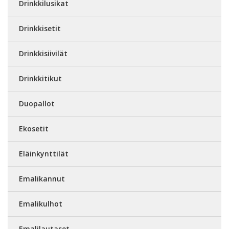
Drinkkilusikat
Drinkkisetit
Drinkkisiivilät
Drinkkitikut
Duopallot
Ekosetit
Eläinkynttilät
Emalikannut
Emalikulhot
Emalilautaset