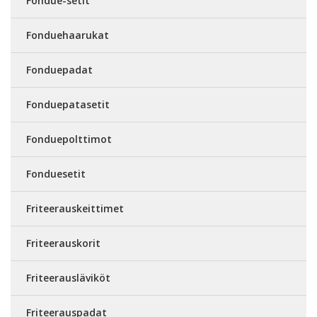
Fondue-setit
Fonduehaarukat
Fonduepadat
Fonduepatasetit
Fonduepolttimot
Fonduesetit
Friteerauskeittimet
Friteerauskorit
Friteerausläviköt
Friteerauspadat