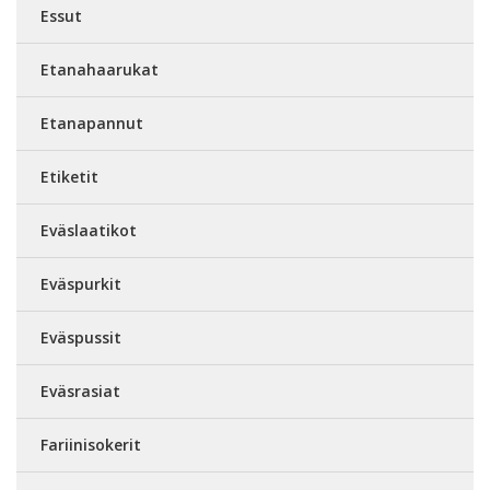
Essut
Etanahaarukat
Etanapannut
Etiketit
Eväslaatikot
Eväspurkit
Eväspussit
Eväsrasiat
Fariinisokerit