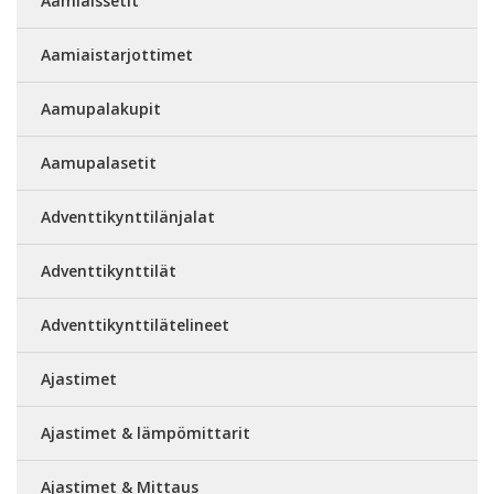
Aamiaissetit
Aamiaistarjottimet
Aamupalakupit
Aamupalasetit
Adventtikynttilänjalat
Adventtikynttilät
Adventtikynttilätelineet
Ajastimet
Ajastimet & lämpömittarit
Ajastimet & Mittaus