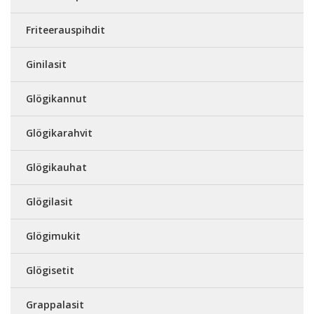
Friteerauspihdit
Ginilasit
Glögikannut
Glögikarahvit
Glögikauhat
Glögilasit
Glögimukit
Glögisetit
Grappalasit