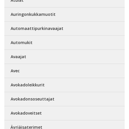
Atulat
Auringonkukkamuotit
Automaattipurkinavaajat
Automukit
Avaajat
Avec
Avokadoleikkurit
Avokadonsoseuttajat
Avokadoveitset
Äyriäisaterimet