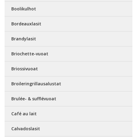
Boolikulhot
Bordeauxlasit
Brandylasit
Briochette-vuoat
Briossivuoat
Broileringrillausalustat
Brulée- & sufflévuoat
Café au lait
Calvadoslasit