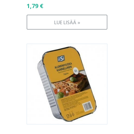
1,79
€
LUE LISÄÄ »