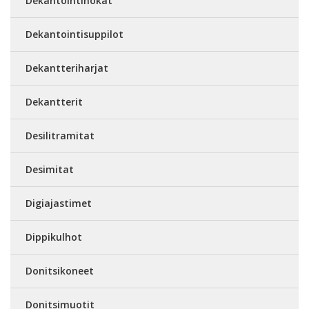
Dekantointinokat
Dekantointisuppilot
Dekantteriharjat
Dekantterit
Desilitramitat
Desimitat
Digiajastimet
Dippikulhot
Donitsikoneet
Donitsimuotit