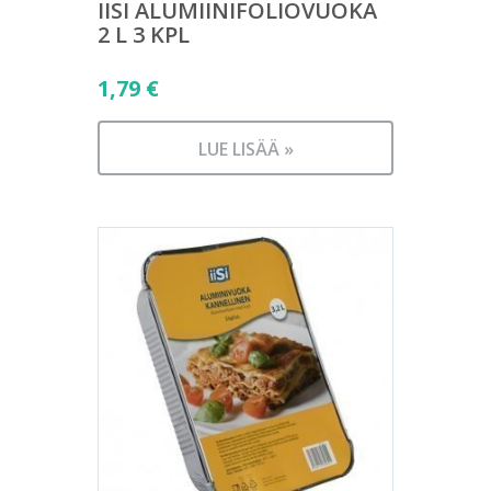
IISI ALUMIINIFOLIOVUOKA
2 L 3 KPL
1,79
€
LUE LISÄÄ »