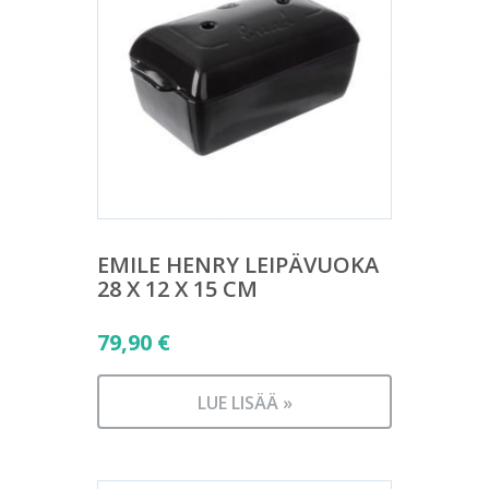
EMILE HENRY LEIPÄVUOKA
28 X 12 X 15 CM
79,90
€
LUE LISÄÄ »