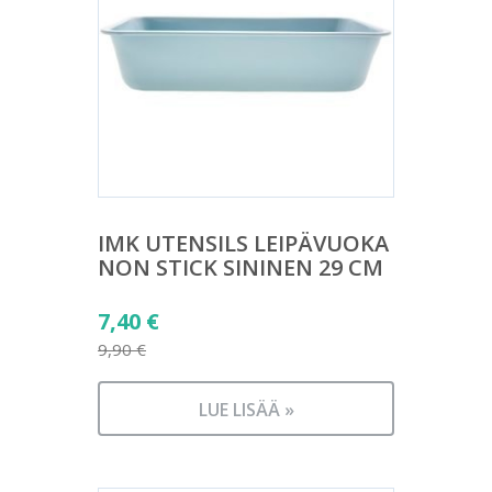
IMK UTENSILS LEIPÄVUOKA
NON STICK SININEN 29 CM
Alkuperäinen
7,40
€
hinta
9,90
€
Nykyinen
oli:
hinta
9,90 €.
LUE LISÄÄ »
on:
7,40 €.