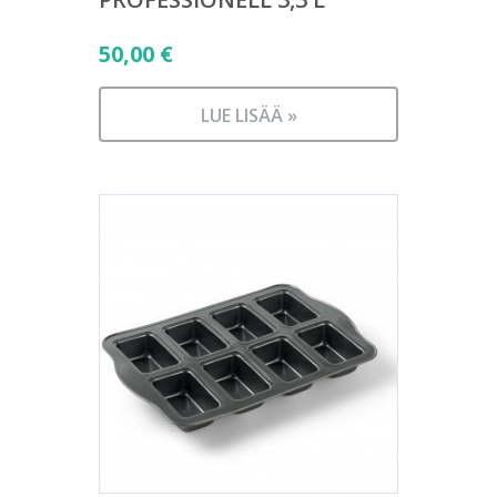
50,00
€
LUE LISÄÄ »