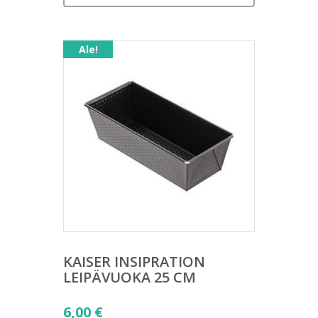
Ale!
KAISER INSIPRATION
LEIPÄVUOKA 25 CM
Alkuperäinen
6,00
€