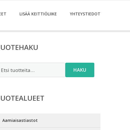
EET
LISÄÄ KEITTIÖLIIKE
YHTEYSTIEDOT
TUOTEHAKU
tsi:
HAKU
TUOTEALUEET
Aamiaisastiastot