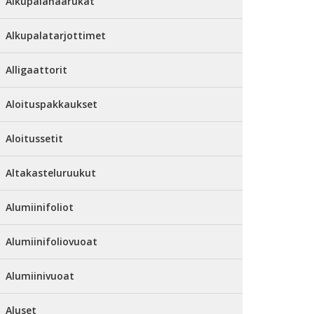
Alkupalahaarukat
Alkupalatarjottimet
Alligaattorit
Aloituspakkaukset
Aloitussetit
Altakasteluruukut
Alumiinifoliot
Alumiinifoliovuoat
Alumiinivuoat
Aluset