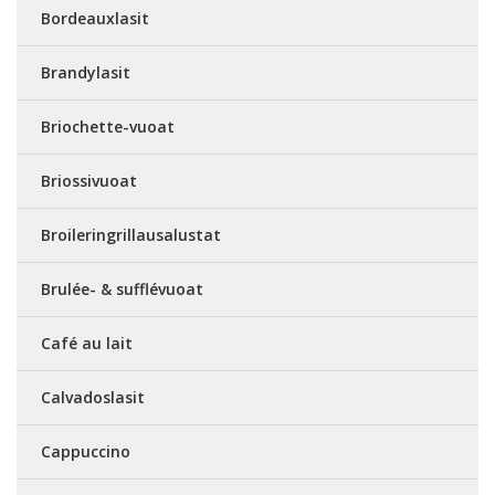
Bordeauxlasit
Brandylasit
Briochette-vuoat
Briossivuoat
Broileringrillausalustat
Brulée- & sufflévuoat
Café au lait
Calvadoslasit
Cappuccino