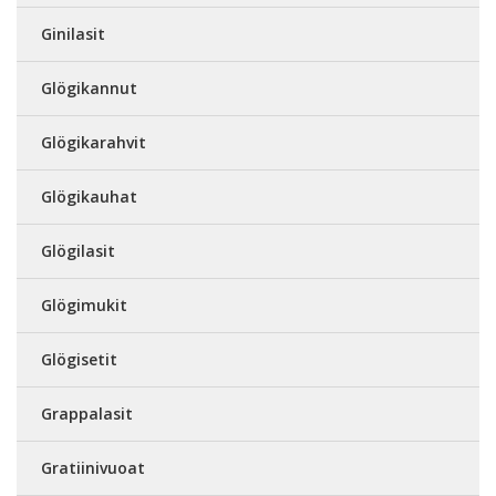
Ginilasit
Glögikannut
Glögikarahvit
Glögikauhat
Glögilasit
Glögimukit
Glögisetit
Grappalasit
Gratiinivuoat