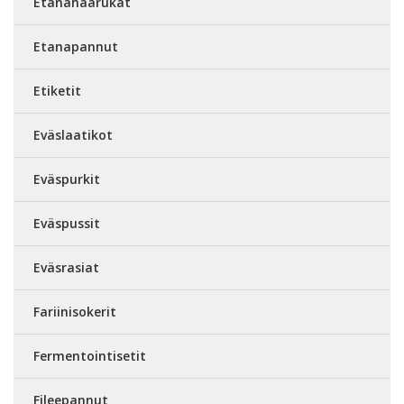
Etanahaarukat
Etanapannut
Etiketit
Eväslaatikot
Eväspurkit
Eväspussit
Eväsrasiat
Fariinisokerit
Fermentointisetit
Fileepannut