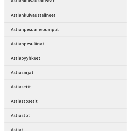
Astiankuivausalustat
Astiankuivaustelineet
Astianpesuainepumput
Astianpesuliinat
Astiapyyhkeet
Astiasarjat
Astiasetit
Astiastosetit
Astiastot
Astiat