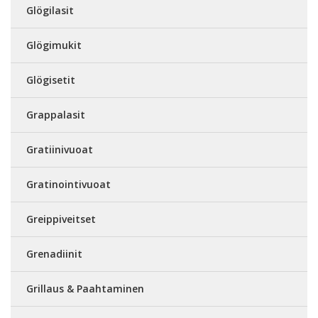
Glögilasit
Glögimukit
Glögisetit
Grappalasit
Gratiinivuoat
Gratinointivuoat
Greippiveitset
Grenadiinit
Grillaus & Paahtaminen