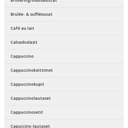
Broileringrillausalustat
Brulée- & sufflévuoat
Café au lait
Calvadoslasit
Cappuccino
Cappuccinokeittimet
Cappuccinokupit
Cappuccinolautaset
Cappuccinosetit
Capuccino-lautaset