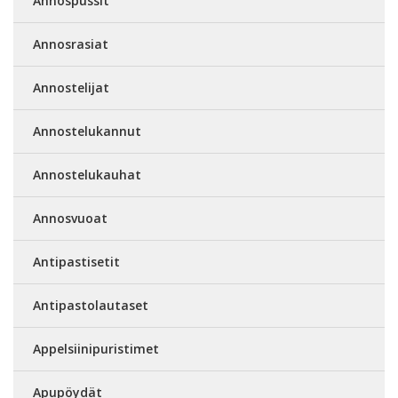
Annospussit
Annosrasiat
Annostelijat
Annostelukannut
Annostelukauhat
Annosvuoat
Antipastisetit
Antipastolautaset
Appelsiinipuristimet
Apupöydät