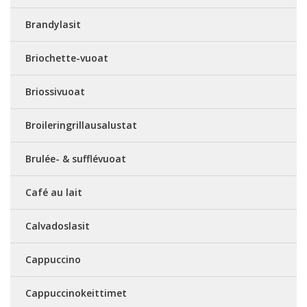
Brandylasit
Briochette-vuoat
Briossivuoat
Broileringrillausalustat
Brulée- & sufflévuoat
Café au lait
Calvadoslasit
Cappuccino
Cappuccinokeittimet