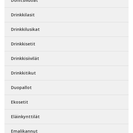
Donitsivuoat
Drinkkilasit
Drinkkilusikat
Drinkkisetit
Drinkkisiivilät
Drinkkitikut
Duopallot
Ekosetit
Eläinkynttilät
Emalikannut