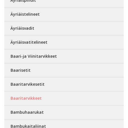
Äyriäispihdit
Äyriäistelineet
Äyriäisvadit
Äyriäisvatitelineet
Baari-ja Viinitarvikkeet
Baarisetit
Baaritarvikesetit
Baaritarvikkeet
Bambuhaarukat
Bambukaitaliinat