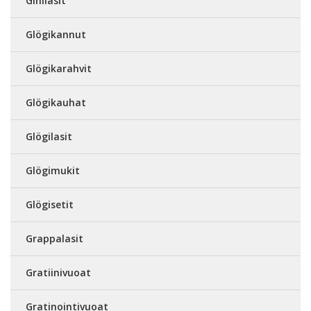
Ginilasit
Glögikannut
Glögikarahvit
Glögikauhat
Glögilasit
Glögimukit
Glögisetit
Grappalasit
Gratiinivuoat
Gratinointivuoat