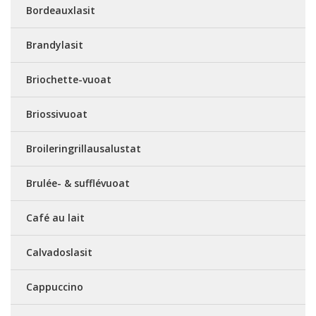
Bordeauxlasit
Brandylasit
Briochette-vuoat
Briossivuoat
Broileringrillausalustat
Brulée- & sufflévuoat
Café au lait
Calvadoslasit
Cappuccino