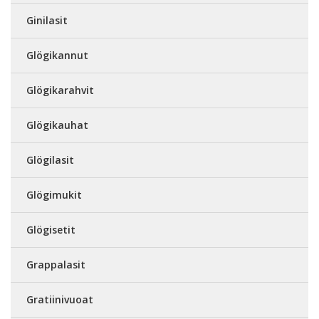
Ginilasit
Glögikannut
Glögikarahvit
Glögikauhat
Glögilasit
Glögimukit
Glögisetit
Grappalasit
Gratiinivuoat