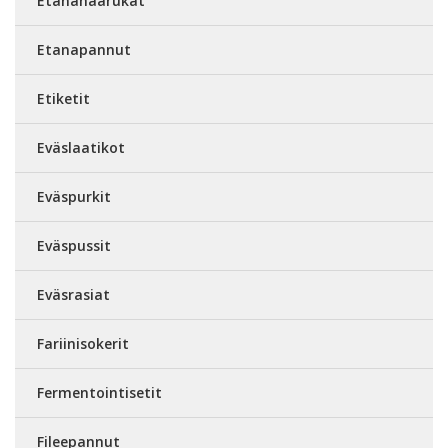
Etanahaarukat
Etanapannut
Etiketit
Eväslaatikot
Eväspurkit
Eväspussit
Eväsrasiat
Fariinisokerit
Fermentointisetit
Fileepannut