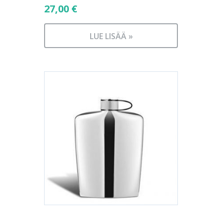
27,00
€
LUE LISÄÄ »