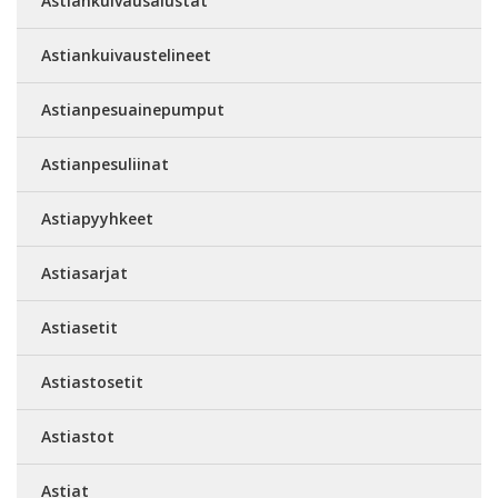
Astiankuivausalustat
Astiankuivaustelineet
Astianpesuainepumput
Astianpesuliinat
Astiapyyhkeet
Astiasarjat
Astiasetit
Astiastosetit
Astiastot
Astiat