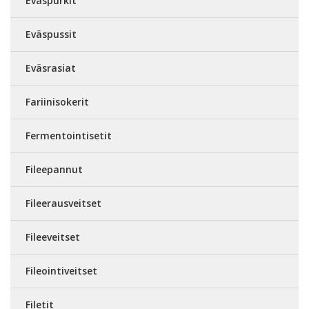
Eväspurkit
Eväspussit
Eväsrasiat
Fariinisokerit
Fermentointisetit
Fileepannut
Fileerausveitset
Fileeveitset
Fileointiveitset
Filetit