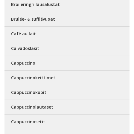
Broileringrillausalustat
Brulée- & sufflévuoat
Café au lait
Calvadoslasit
Cappuccino
Cappuccinokeittimet
Cappuccinokupit
Cappuccinolautaset
Cappuccinosetit