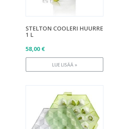
STELTON COOLERI HUURRE
1 L
58,00
€
LUE LISÄÄ »