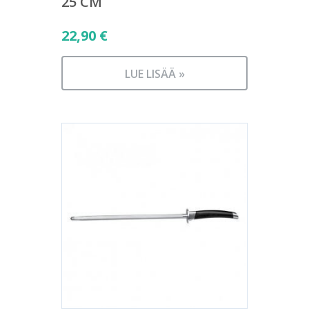
25 CM
22,90
€
LUE LISÄÄ »