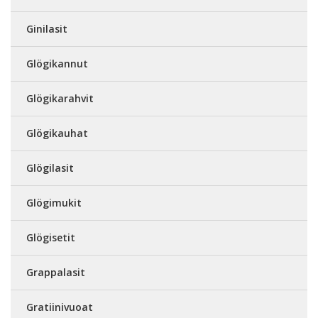
Ginilasit
Glögikannut
Glögikarahvit
Glögikauhat
Glögilasit
Glögimukit
Glögisetit
Grappalasit
Gratiinivuoat