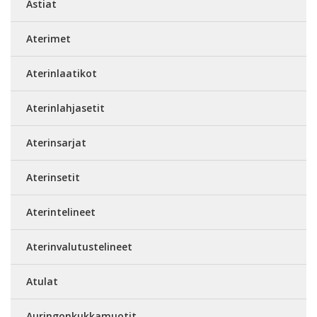
Astiat
Aterimet
Aterinlaatikot
Aterinlahjasetit
Aterinsarjat
Aterinsetit
Aterintelineet
Aterinvalutustelineet
Atulat
Auringonkukkamuotit