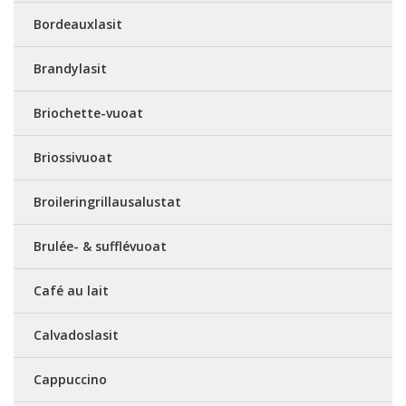
Bordeauxlasit
Brandylasit
Briochette-vuoat
Briossivuoat
Broileringrillausalustat
Brulée- & sufflévuoat
Café au lait
Calvadoslasit
Cappuccino