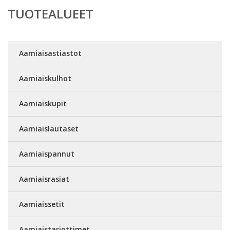
TUOTEALUEET
Aamiaisastiastot
Aamiaiskulhot
Aamiaiskupit
Aamiaislautaset
Aamiaispannut
Aamiaisrasiat
Aamiaissetit
Aamiaistarjottimet