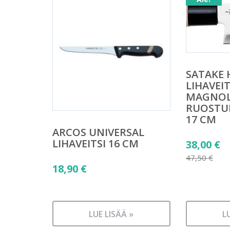
SATAKE
LIHAVEIT
MAGNOL
RUOSTU
17 CM
ARCOS UNIVERSAL
LIHAVEITSI 16 CM
Alkuper
38,00
€
hinta
47,50
€
18,90
€
Nykyine
oli:
hinta
47,50 €.
on:
38,00 €.
LUE LISÄÄ »
L