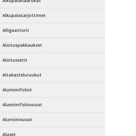
Alkupalahaarukat
Alkupalatarjottimet
Alligaattorit
Aloituspakkaukset
Aloitussetit
Altakasteluruukut
Alumiinifoliot
Alumiinifoliovuoat
Alumiinivuoat
Aluset