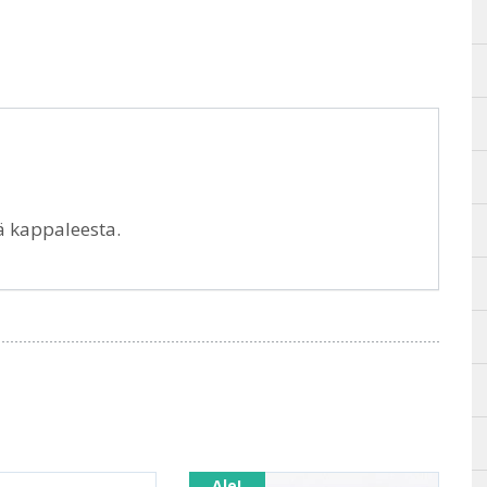
tä kappaleesta.
Ale!