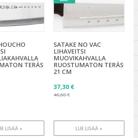
 HOUCHO
SATAKE NO VAC
SI
LIHAVEITSI
IAKAHVALLA
MUOVIKAHVALLA
MATON TERÄS
RUOSTUMATON TERÄS
21 CM
äinen
Alkuperäinen
37,30
€
hinta
46,60
€
n
Nykyinen
oli:
hinta
46,60 €.
on:
37,30 €.
UE LISÄÄ »
LUE LISÄÄ »