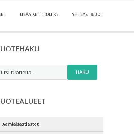
EET
LISÄÄ KEITTIÖLIIKE
YHTEYSTIEDOT
TUOTEHAKU
tsi:
HAKU
TUOTEALUEET
Aamiaisastiastot