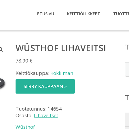
ETUSIVU
KEITTIÖLIIKKEET
TUOTT
WÜSTHOF LIHAVEITSI
78,90
€
E
Keittiökauppa:
Kokkiman
SIIRRY KAUPPAAN »
Tuotetunnus:
14654
Osasto:
Lihaveitset
Wüsthof