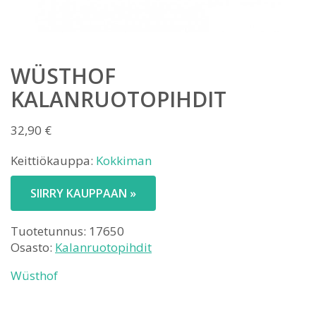
WÜSTHOF
KALANRUOTOPIHDIT
32,90
€
Keittiökauppa:
Kokkiman
SIIRRY KAUPPAAN »
Tuotetunnus:
17650
Osasto:
Kalanruotopihdit
Wüsthof