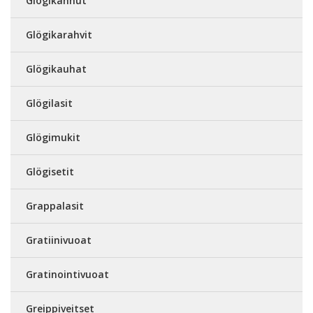
Glögikannut
Glögikarahvit
Glögikauhat
Glögilasit
Glögimukit
Glögisetit
Grappalasit
Gratiinivuoat
Gratinointivuoat
Greippiveitset