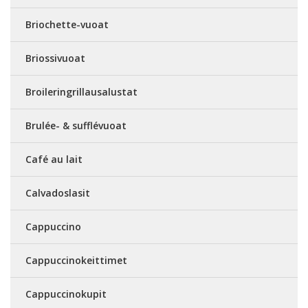
Briochette-vuoat
Briossivuoat
Broileringrillausalustat
Brulée- & sufflévuoat
Café au lait
Calvadoslasit
Cappuccino
Cappuccinokeittimet
Cappuccinokupit