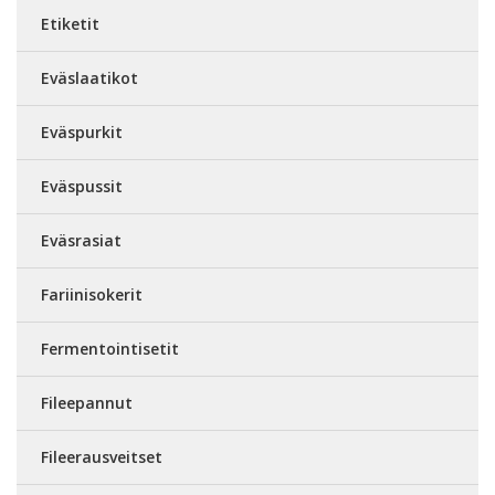
Etiketit
Eväslaatikot
Eväspurkit
Eväspussit
Eväsrasiat
Fariinisokerit
Fermentointisetit
Fileepannut
Fileerausveitset