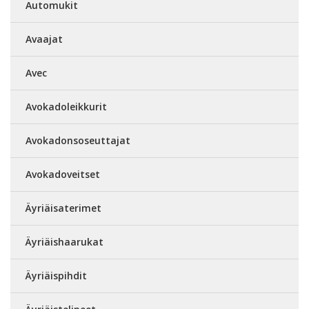
Automukit
Avaajat
Avec
Avokadoleikkurit
Avokadonsoseuttajat
Avokadoveitset
Äyriäisaterimet
Äyriäishaarukat
Äyriäispihdit