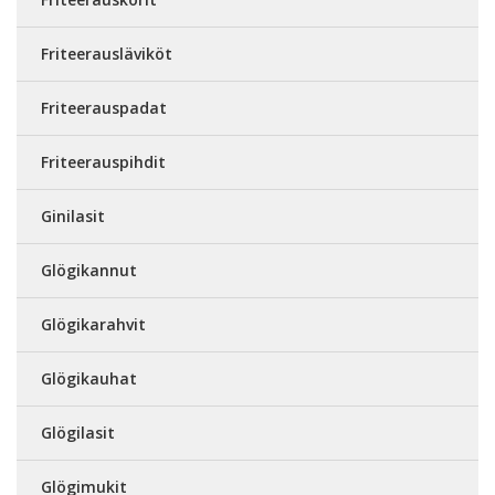
Friteerausläviköt
Friteerauspadat
Friteerauspihdit
Ginilasit
Glögikannut
Glögikarahvit
Glögikauhat
Glögilasit
Glögimukit