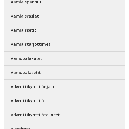
Aamiaispannut
Aamiaisrasiat
Aamiaissetit
Aamiaistarjottimet
Aamupalakupit
Aamupalasetit
Adventtikynttilänjalat
Adventtikynttilät
Adventtikynttilätelineet
Ajastimet