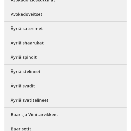
Avokadoveitset
Äyriäisaterimet
Äyriäishaarukat
Äyriäispihdit
Äyriäistelineet
Äyriäisvadit
Äyriäisvatitelineet
Baari-ja Viinitarvikkeet
Baarisetit