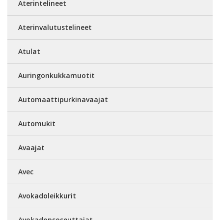
Aterintelineet
Aterinvalutustelineet
Atulat
Auringonkukkamuotit
Automaattipurkinavaajat
Automukit
Avaajat
Avec
Avokadoleikkurit
Avokadonsoseuttajat