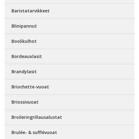
Baristatarvikkeet
Blinipannut
Boolikulhot
Bordeauxlasit
Brandylasit
Briochette-vuoat
Briossivuoat
Broileringrillausalustat
Brulée- & sufflévuoat