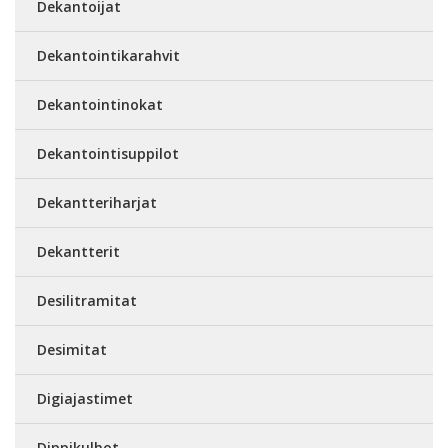
Dekantoijat
Dekantointikarahvit
Dekantointinokat
Dekantointisuppilot
Dekantteriharjat
Dekantterit
Desilitramitat
Desimitat
Digiajastimet
Dippikulhot