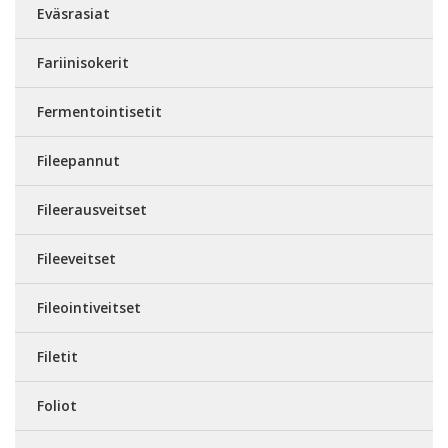
Eväsrasiat
Fariinisokerit
Fermentointisetit
Fileepannut
Fileerausveitset
Fileeveitset
Fileointiveitset
Filetit
Foliot