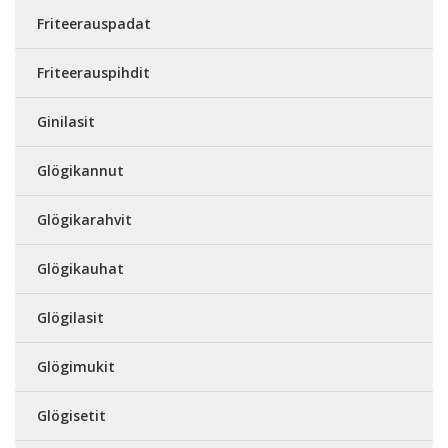
Friteerauspadat
Friteerauspihdit
Ginilasit
Glögikannut
Glögikarahvit
Glögikauhat
Glögilasit
Glögimukit
Glögisetit