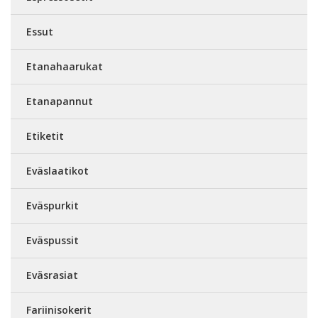
Essut
Etanahaarukat
Etanapannut
Etiketit
Eväslaatikot
Eväspurkit
Eväspussit
Eväsrasiat
Fariinisokerit