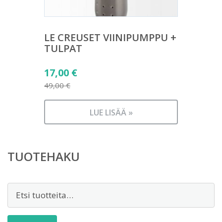
LE CREUSET VIINIPUMPPU +
TULPAT
Alkuperäinen
17,00
€
hinta
49,00
€
Nykyinen
oli:
hinta
49,00 €.
LUE LISÄÄ »
on:
17,00 €.
TUOTEHAKU
Etsi: