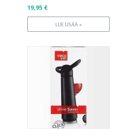
19,95
€
LUE LISÄÄ »