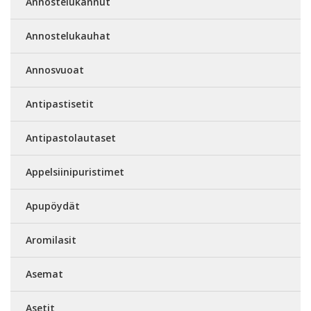
Annostelukannut
Annostelukauhat
Annosvuoat
Antipastisetit
Antipastolautaset
Appelsiinipuristimet
Apupöydät
Aromilasit
Asemat
Asetit