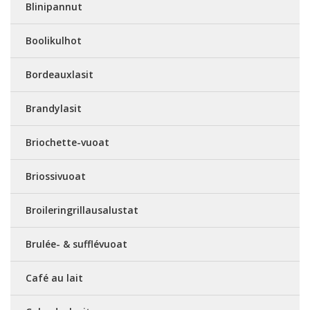
Blinipannut
Boolikulhot
Bordeauxlasit
Brandylasit
Briochette-vuoat
Briossivuoat
Broileringrillausalustat
Brulée- & sufflévuoat
Café au lait