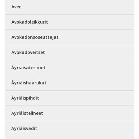
Avec
Avokadoleikkurit
Avokadonsoseuttajat
Avokadoveitset
Äyriäisaterimet
Äyriäishaarukat
Äyriäispihdit
Äyriäistelineet
Äyriäisvadit