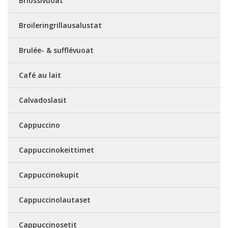
Briossivuoat
Broileringrillausalustat
Brulée- & sufflévuoat
Café au lait
Calvadoslasit
Cappuccino
Cappuccinokeittimet
Cappuccinokupit
Cappuccinolautaset
Cappuccinosetit