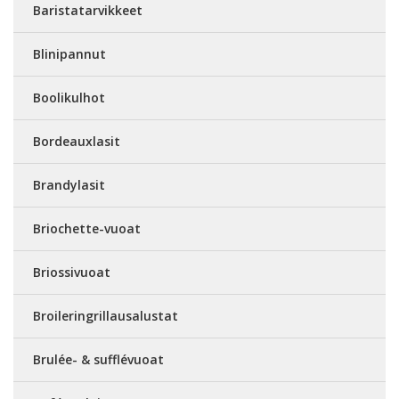
Baristatarvikkeet
Blinipannut
Boolikulhot
Bordeauxlasit
Brandylasit
Briochette-vuoat
Briossivuoat
Broileringrillausalustat
Brulée- & sufflévuoat