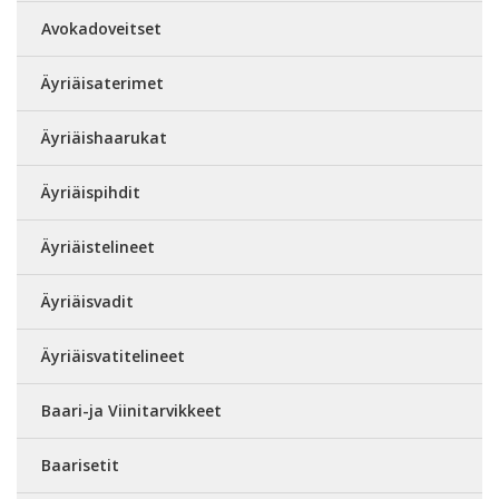
Avokadoveitset
Äyriäisaterimet
Äyriäishaarukat
Äyriäispihdit
Äyriäistelineet
Äyriäisvadit
Äyriäisvatitelineet
Baari-ja Viinitarvikkeet
Baarisetit