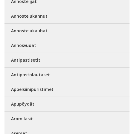
Annostelijat
Annostelukannut
Annostelukauhat
Annosvuoat
Antipastisetit
Antipastolautaset
Appelsiinipuristimet
Apupöydät
Aromilasit
Asemat