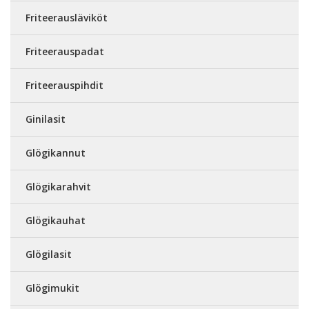
Friteerausläviköt
Friteerauspadat
Friteerauspihdit
Ginilasit
Glögikannut
Glögikarahvit
Glögikauhat
Glögilasit
Glögimukit