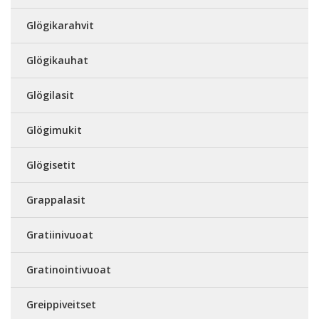
Glögikarahvit
Glögikauhat
Glögilasit
Glögimukit
Glögisetit
Grappalasit
Gratiinivuoat
Gratinointivuoat
Greippiveitset