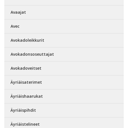
Avaajat
Avec
Avokadoleikkurit
Avokadonsoseuttajat
Avokadoveitset
Äyriäisaterimet
Äyriäishaarukat
Äyriäispihdit
Äyriäistelineet