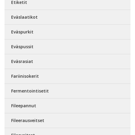
Etiketit
Eväslaatikot
Eväspurkit
Eväspussit
Eväsrasiat
Fariinisokerit
Fermentointisetit
Fileepannut
Fileerausveitset