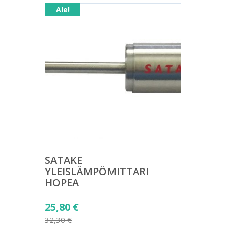
Ale!
SATAKE
YLEISLÄMPÖMITTARI
HOPEA
Alkuperäinen
25,80
€
hinta
32,30
€