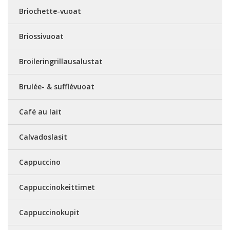
Briochette-vuoat
Briossivuoat
Broileringrillausalustat
Brulée- & sufflévuoat
Café au lait
Calvadoslasit
Cappuccino
Cappuccinokeittimet
Cappuccinokupit