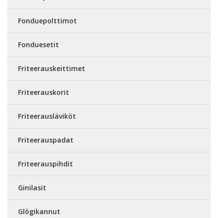
Fonduepolttimot
Fonduesetit
Friteerauskeittimet
Friteerauskorit
Friteerausläviköt
Friteerauspadat
Friteerauspihdit
Ginilasit
Glögikannut