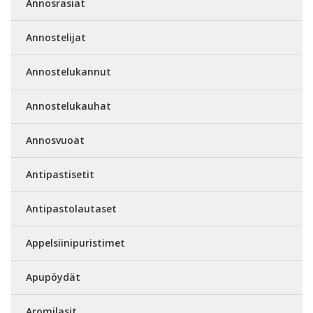
Annosrasiat
Annostelijat
Annostelukannut
Annostelukauhat
Annosvuoat
Antipastisetit
Antipastolautaset
Appelsiinipuristimet
Apupöydät
Aromilasit