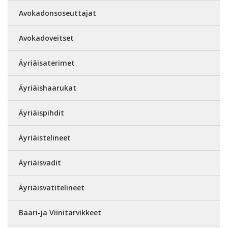
Avokadonsoseuttajat
Avokadoveitset
Äyriäisaterimet
Äyriäishaarukat
Äyriäispihdit
Äyriäistelineet
Äyriäisvadit
Äyriäisvatitelineet
Baari-ja Viinitarvikkeet