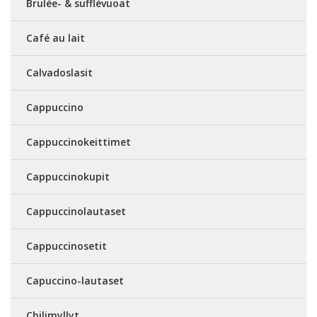
Brulée- & sufflévuoat
Café au lait
Calvadoslasit
Cappuccino
Cappuccinokeittimet
Cappuccinokupit
Cappuccinolautaset
Cappuccinosetit
Capuccino-lautaset
Chilimyllyt