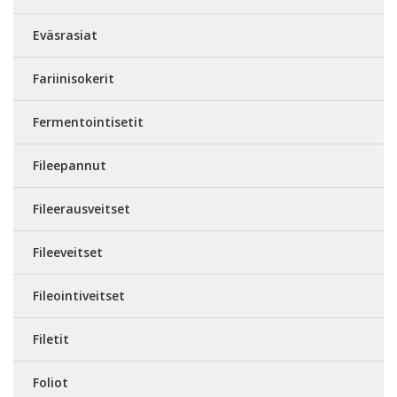
Eväsrasiat
Fariinisokerit
Fermentointisetit
Fileepannut
Fileerausveitset
Fileeveitset
Fileointiveitset
Filetit
Foliot