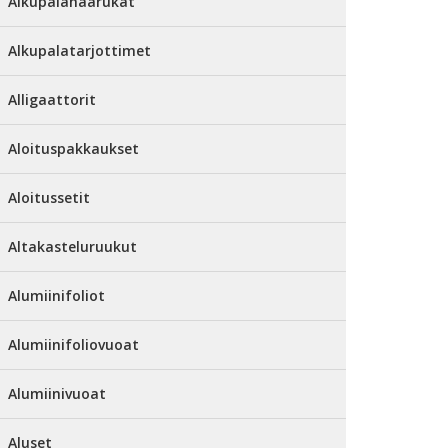
Alkupalahaarukat
Alkupalatarjottimet
Alligaattorit
Aloituspakkaukset
Aloitussetit
Altakasteluruukut
Alumiinifoliot
Alumiinifoliovuoat
Alumiinivuoat
Aluset