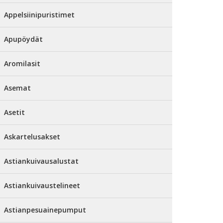
Appelsiinipuristimet
Apupöydät
Aromilasit
Asemat
Asetit
Askartelusakset
Astiankuivausalustat
Astiankuivaustelineet
Astianpesuainepumput