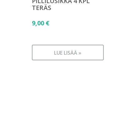
PILLILUSIKKA 4 KPL
TERÄS
9,00
€
LUE LISÄÄ »