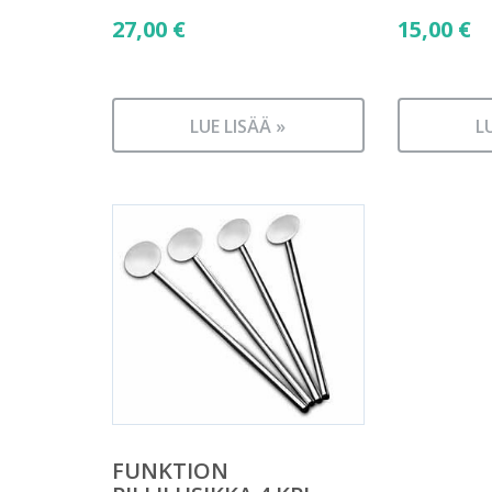
27,00
€
15,00
€
LUE LISÄÄ »
L
FUNKTION