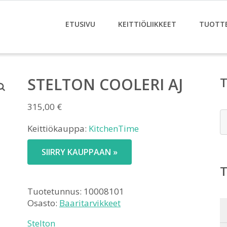
ETUSIVU
KEITTIÖLIIKKEET
TUOTT
STELTON COOLERI AJ
315,00
€
E
Keittiökauppa:
KitchenTime
SIIRRY KAUPPAAN »
Tuotetunnus:
10008101
Osasto:
Baaritarvikkeet
Stelton