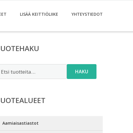
EET
LISÄÄ KEITTIÖLIIKE
YHTEYSTIEDOT
TUOTEHAKU
tsi:
HAKU
TUOTEALUEET
Aamiaisastiastot