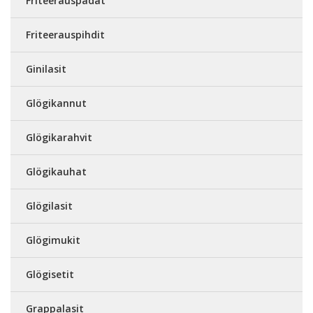
Friteerauspadat
Friteerauspihdit
Ginilasit
Glögikannut
Glögikarahvit
Glögikauhat
Glögilasit
Glögimukit
Glögisetit
Grappalasit