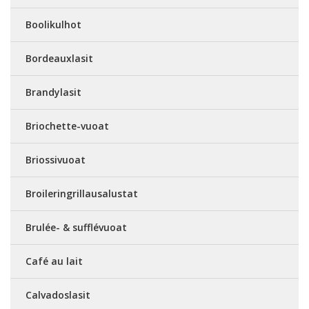
Boolikulhot
Bordeauxlasit
Brandylasit
Briochette-vuoat
Briossivuoat
Broileringrillausalustat
Brulée- & sufflévuoat
Café au lait
Calvadoslasit