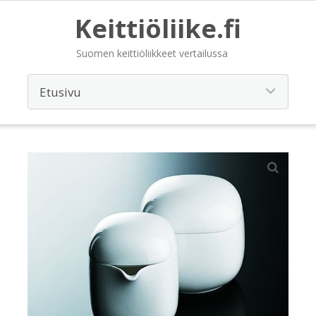
Keittiöliike.fi
Suomen keittiöliikkeet vertailussa