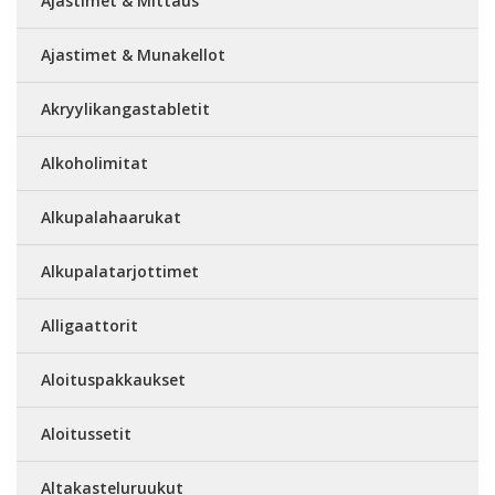
Ajastimet & Mittaus
Ajastimet & Munakellot
Akryylikangastabletit
Alkoholimitat
Alkupalahaarukat
Alkupalatarjottimet
Alligaattorit
Aloituspakkaukset
Aloitussetit
Altakasteluruukut