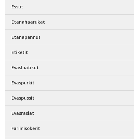
Essut
Etanahaarukat
Etanapannut
Etiketit
Eväslaatikot
Eväspurkit
Eväspussit
Eväsrasiat
Fariinisokerit